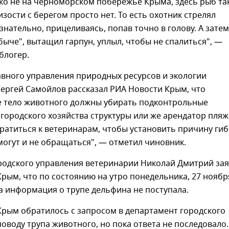
ко не на черноморском побережье Крыма, здесь рыб та
зости с берегом просто нет. То есть охотник стрелял
знательно, прицеливаясь, попав точно в голову. А затем
быче", вытащил гарпун, уплыл, чтобы не спалиться", —
блогер.
авного управления природных ресурсов и экологии
ергей Самойлов рассказал РИА Новости Крым, что
 тело животного должны убирать подконтрольные
городского хозяйства структуры или же арендатор пляж
ратиться к ветеринарам, чтобы установить причину ги
могут и не обращаться", — отметил чиновник.
родского управления ветеринарии Николай Дмитрий за
рым, что по состоянию на утро понедельника, 27 ноябр
ра информация о трупе дельфина не поступала.
Крым обратилось с запросом в департамент городского
поводу трупа животного, но пока ответа не последовало.