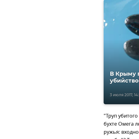
В Крыму 
убийство
3 июля 2017, 14
"Труп убитог
бухте Омега л
ружья: входно