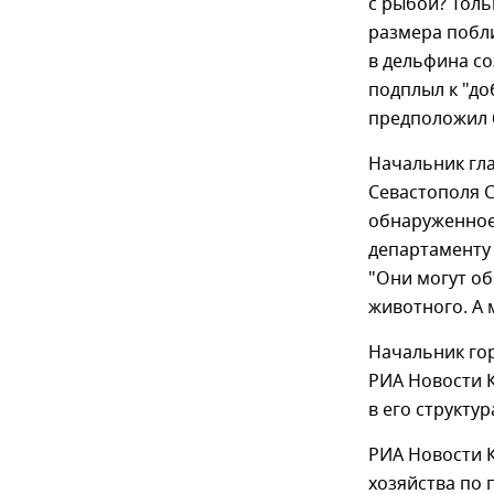
с рыбой? Толь
размера побли
в дельфина со
подплыл к "до
предположил 
Начальник гл
Севастополя С
обнаруженное
департаменту 
"Они могут об
животного. А 
Начальник го
РИА Новости К
в его структу
РИА Новости 
хозяйства по 