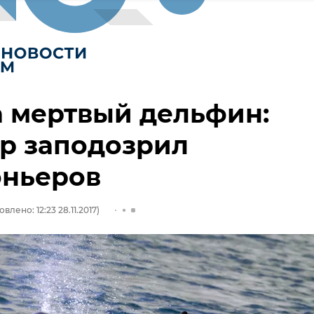
 мертвый дельфин:
р заподозрил
оньеров
влено: 12:23 28.11.2017)