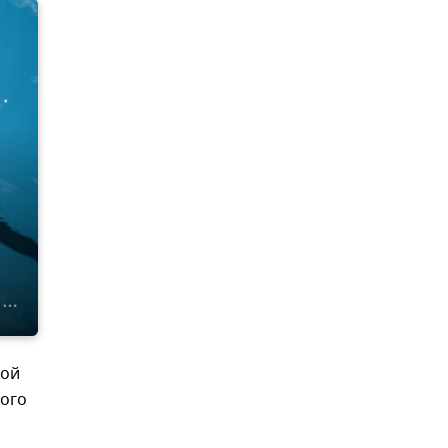
кой
ного