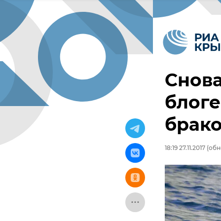
Снова
блоге
брак
18:19 27.11.2017
(обно