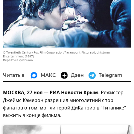
© Twentieth Century Fox Film Corporation/Paramount Pictures/Lightstorm
Entertainment (1997)
Перейти в фотобанк
Читать в
МАКС
Дзен
Telegram
МОСКВА, 27 ноя — РИА Новости Крым.
Режиссер
Джеймс Кэмерон разрешил многолетний спор
фанатов о том, мог ли герой ДиКаприо в "Титанике"
выжить в конце фильма.