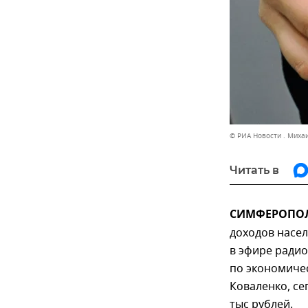
© РИА Новости . Миха
Читать в
СИМФЕРОПОЛЬ
доходов насел
в эфире радио
по экономиче
Коваленко, се
тыс рублей.