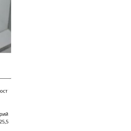
ост
ерий
25,5