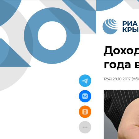
Доход
года 
12:41 29.10.2017
(обн