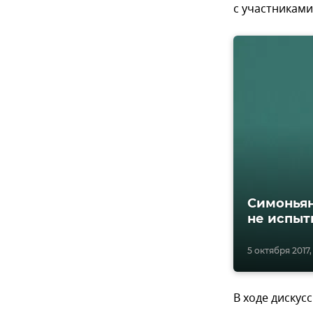
с участниками
Симоньян
не испыт
5 октября 2017, 
В ходе дискус