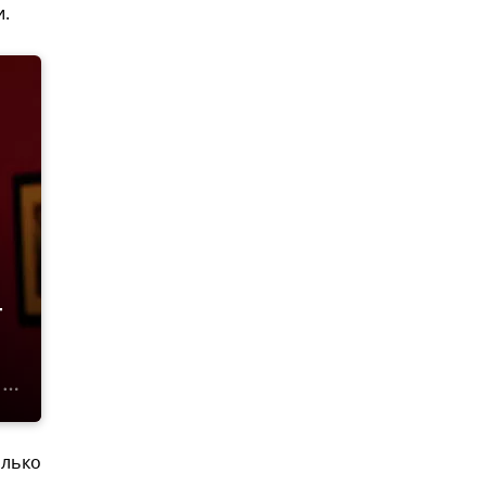
и.
T
олько