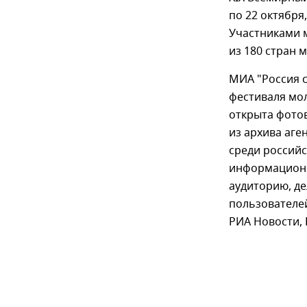
по 22 октября
Участниками м
из 180 стран 
МИА "Россия 
фестиваля мол
открыта фотов
из архива аге
среди россий
информационн
аудиторию, де
пользователе
РИА Новости, 