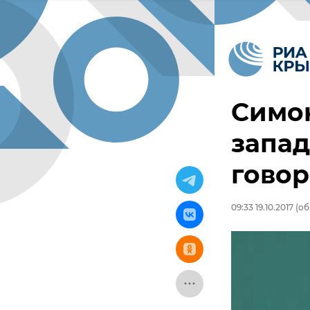
Симон
запа
говор
09:33 19.10.2017
(об