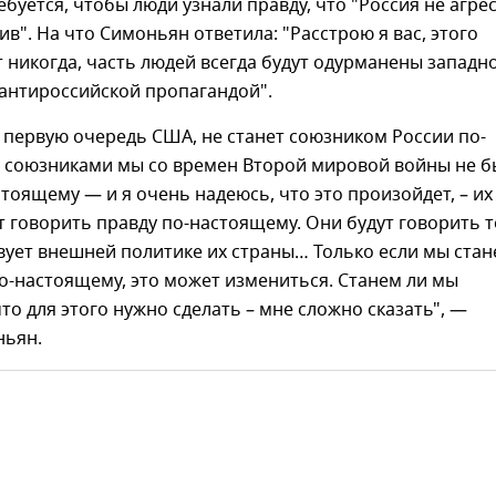
буется, чтобы люди узнали правду, что "Россия не агрес
ив". На что Симоньян ответила: "Расстрою я вас, этого
 никогда, часть людей всегда будут одурманены западн
 антироссийской пропагандой".
в первую очередь США, не станет союзником России по-
а союзниками мы со времен Второй мировой войны не 
стоящему — и я очень надеюсь, что это произойдет, – их
т говорить правду по-настоящему. Они будут говорить т
вует внешней политике их страны… Только если мы ста
о-настоящему, это может измениться. Станем ли мы
то для этого нужно сделать – мне сложно сказать", —
ньян.