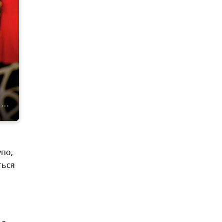
упо,
ться