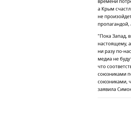
времени потре
а Крым счастл
не произойдет
пропагандой,
"Пока Запад, 
настоящему, 
ни разу по-на
медиа не буду
что соответст
союзниками п
союзниками, ч
заявила Симо