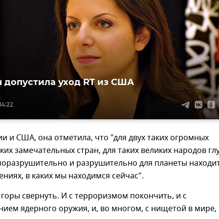
 допустила уход RT из США
14:22
ии и США, она отметила, что "для двух таких огромных
аких замечательных стран, для таких великих народов гл
моразрушительно и разрушительно для планеты находи
ениях, в каких мы находимся сейчас".
горы свернуть. И с терроризмом покончить, и с
ием ядерного оружия, и, во многом, с нищетой в мире,