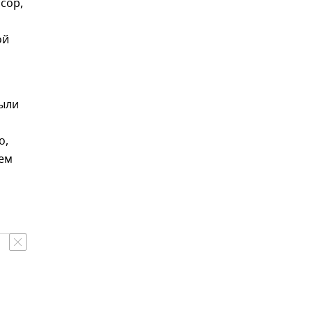
сор,
ой
были
о,
нем