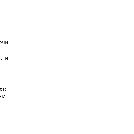
Сочи
ости
ет:
МИ.