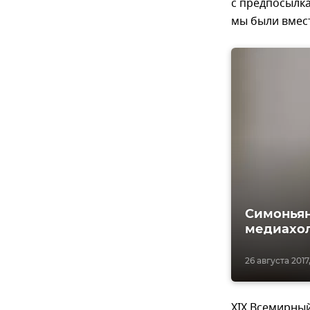
с предпосылка
мы были вмес
Симоньян
медиахо
26 августа 2017,
XIX Всемирный