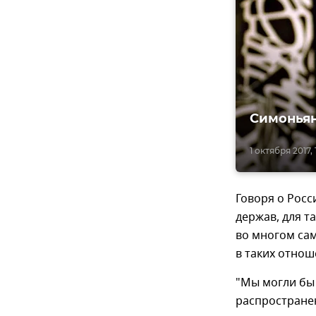
Симоньян
1 октября 2017, 
Говоря о Росс
держав, для т
во многом са
в таких отнош
"Мы могли бы 
распространен