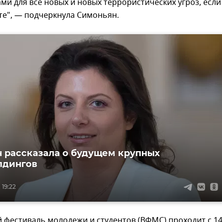
ми для все новых и новых террористических угроз, если
те", — подчеркнула Симоньян.
 рассказала о будущем крупных
лдингов
 19:22
 фестиваль молодежи и студентов (ВФМС) проходит с 1