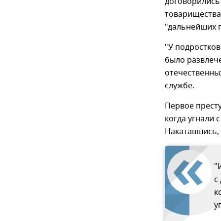
договорились 
товарищества
"дальнейших 
"У подростков
было развлеч
отечественных
службе.
Первое престу
когда угнали 
Накатавшись, 
"
с
к
у