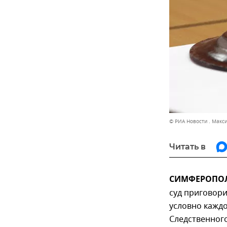
© РИА Новости . Макс
Читать в
СИМФЕРОПОЛЬ
суд приговори
условно каждо
Следственног