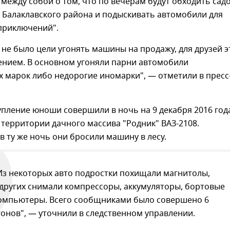
между собой о том, что по вечерам будут обходить сад
 Балаклавского района и подыскивать автомобили для
приключений".
 не было цели угонять машины на продажу, для друзей э
ением. В основном угоняли парни автомобили
 марок либо недорогие иномарки", — отметили в пресс
пление юноши совершили в ночь на 9 декабря 2016 год
с территории дачного массива "Родник" ВАЗ-2108.
в ту же ночь они бросили машину в лесу.
Из некоторых авто подростки похищали магнитолы,
 других снимали компрессоры, аккумуляторы, бортовые
омпьютеры. Всего сообщниками было совершено 6
гонов", — уточнили в следственном управлении.