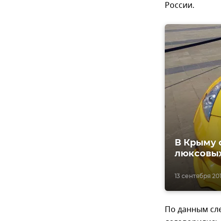
России.
В Крыму 
люксовых
13 сентября 2017
По данным сле