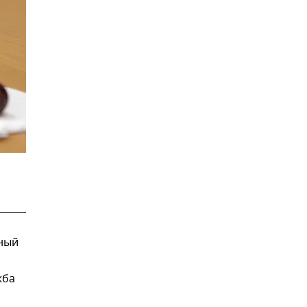
ный
жба