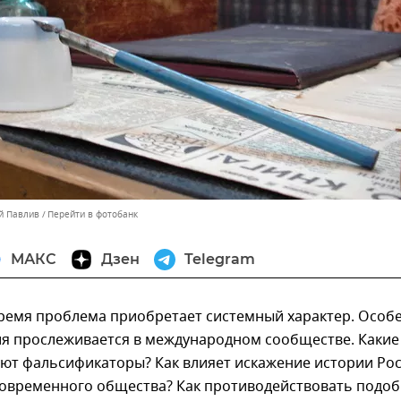
ей Павлив
Перейти в фотобанк
МАКС
Дзен
Telegram
время проблема приобретает системный характер. Особ
ия прослеживается в международном сообществе. Какие
уют фальсификаторы? Как влияет искажение истории Ро
современного общества? Как противодействовать подо