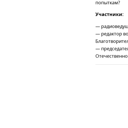
попыткам?
Участники:
— радиоведущ
— редактор во
Благотворите
— председате
Отечественной