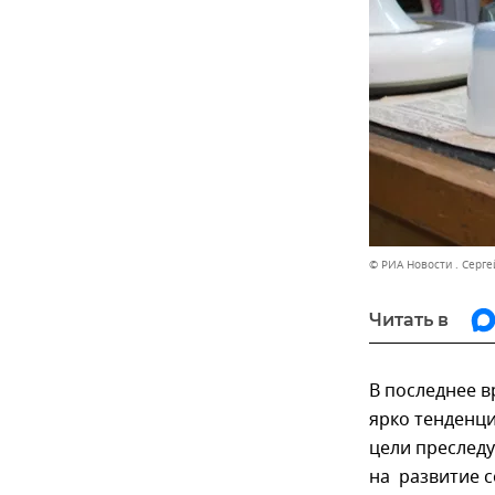
© РИА Новости . Серг
Читать в
В последнее 
ярко тенденц
цели преслед
на развитие 