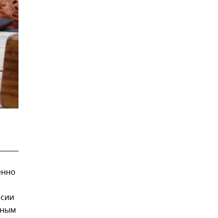
енно
ссии
бным