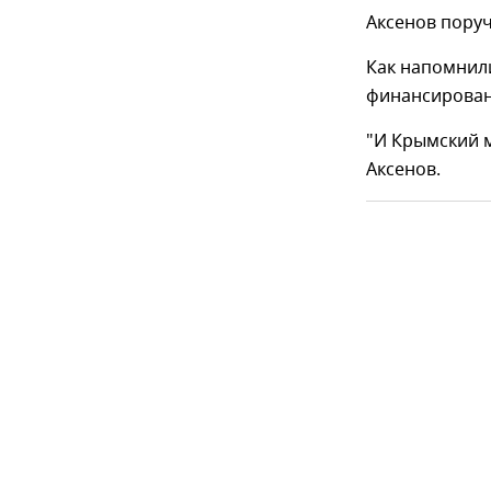
Аксенов пору
Как напомнили
финансировани
"И Крымский м
Аксенов.