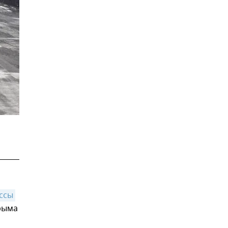
ссы 
Крыма