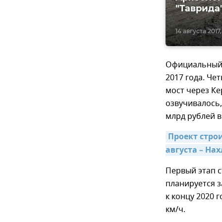
"Таврида
14 августа 2017, 
Официальный
2017 года. Че
мост через Ке
озвучивалось,
млрд рублей в
Проект строи
августа – На
Первый этап 
планируется з
к концу 2020 
км/ч.