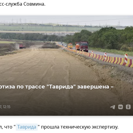
сс-служба Совмина.
ртиза по трассе "Таврида" завершена –
 12:15
, что "
Таврида
" прошла техническую экспертизу.