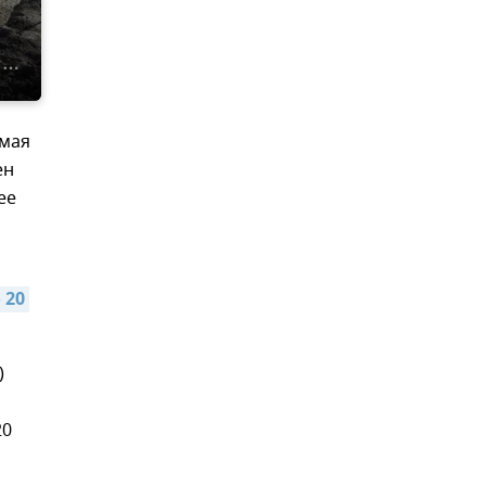
 мая
ен
ее
20 
)
20