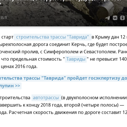
"
15:11
 старт
 строительства трассы "Таврида" 
в Крыму дан 12
тырехполосная дорога соединит Керчь, где будет постро
рченский пролив, с Симферополем и Севастополем. Ран
 что предельная стоимость "
Тавриды
" не превысит 140
 ценах 2016 года.
тельства трассы "Таврида" пройдет госэкпертизу до 
хлупин >>
строительства
автотрассы 
(в двухполосном исполнении
авершить к концу 2018 года, второй (четыре полосы) —
года. Расчетная скорость движения по дороге составит 1