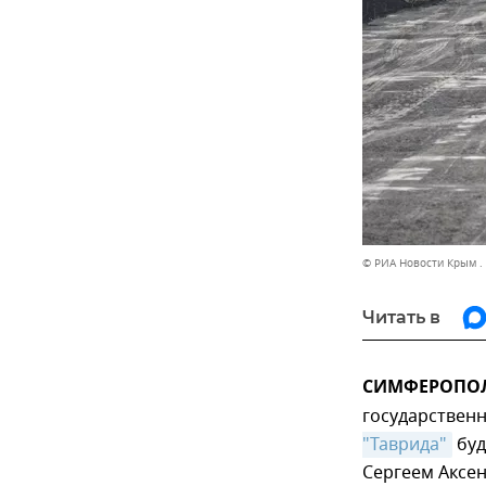
© РИА Новости Крым .
Читать в
СИМФЕРОПОЛЬ,
государствен
"Таврида"
буд
Сергеем Аксе