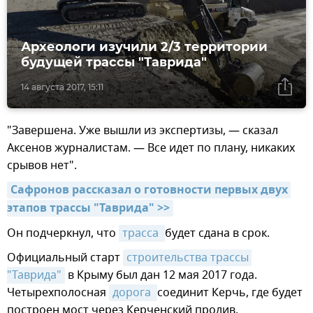
Археологи изучили 2/3 территории
будущей трассы "Таврида"
14 августа 2017, 15:11
"Завершена. Уже вышли из экспертизы, — сказал
Аксенов журналистам. — Все идет по плану, никаких
срывов нет".
Сафронов рассказал о готовности первых двух 
этапов трассы "Таврида" >>
Он подчеркнул, что
трасса 
будет сдана в срок.
Официальный старт
строительства трассы 
"Таврида"
в Крыму был дан 12 мая 2017 года.
Четырехполосная
дорога 
соединит Керчь, где будет
построен мост через Керченский пролив,