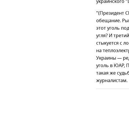
украинского "
"(Президент 
обещание. Рын
этот уголь по
угля? И трети
стыкуется с л
на теплоэлект
Украины — ред
уголь в ЮАР, 
такая же судь
журналистам.