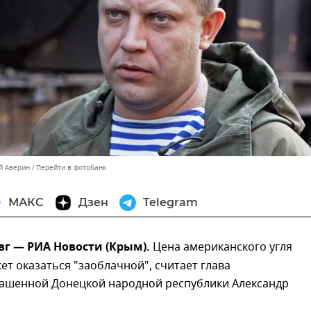
й Аверин
Перейти в фотобанк
МАКС
Дзен
Telegram
вг — РИА Новости (Крым).
Цена американского угля
ет оказаться "заоблачной", считает глава
ашенной Донецкой народной республики Александр