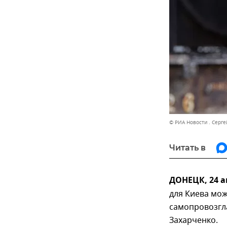
© РИА Новости . Серге
Читать в
ДОНЕЦК, 24 а
для Киева мож
самопровозгл
Захарченко.