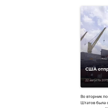
США отпр
22 августа 2017,
Во вторник п
Штатов была о