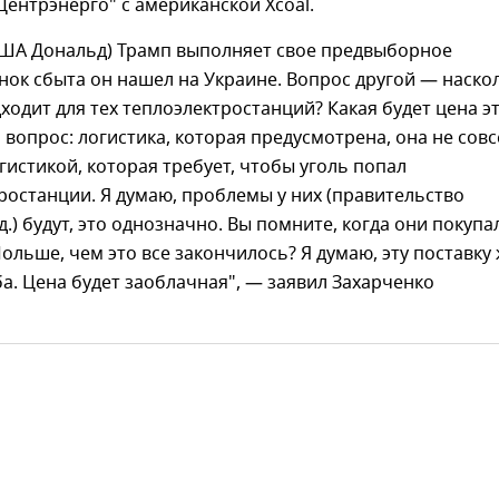
Центрэнерго" с американской Xcoal.
США Дональд) Трамп выполняет свое предвыборное
ок сбыта он нашел на Украине. Вопрос другой — наско
дходит для тех теплоэлектростанций? Какая будет цена э
й вопрос: логистика, которая предусмотрена, она не сов
огистикой, которая требует, чтобы уголь попал
ростанции. Я думаю, проблемы у них (правительство
.) будут, это однозначно. Вы помните, когда они покупа
Польше, чем это все закончилось? Я думаю, эту поставку
ба. Цена будет заоблачная", — заявил Захарченко