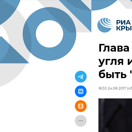
Глава
угля 
быть 
16:53 24.08.2017
(об