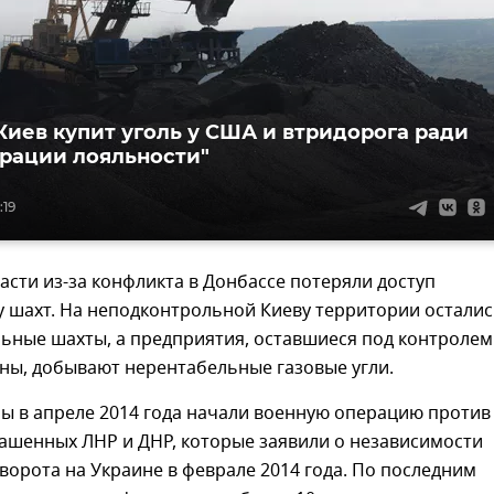
Киев купит уголь у США и втридорога ради
рации лояльности"
:19
асти из-за конфликта в Донбассе потеряли доступ
у шахт. На неподконтрольной Киеву территории остали
ьные шахты, а предприятия, оставшиеся под контролем
ны, добывают нерентабельные газовые угли.
ы в апреле 2014 года начали военную операцию против
ашенных ЛНР и ДНР, которые заявили о независимости
ворота на Украине в феврале 2014 года. По последним