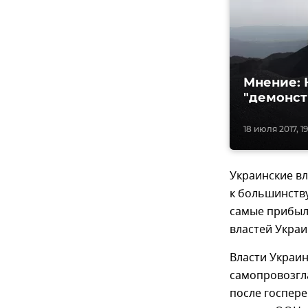
Мнение: 
"демонст
18 июля 2017, 19
Украинские вл
к большинств
самые прибыл
властей Украи
Власти Украин
самопровозгл
после госпере