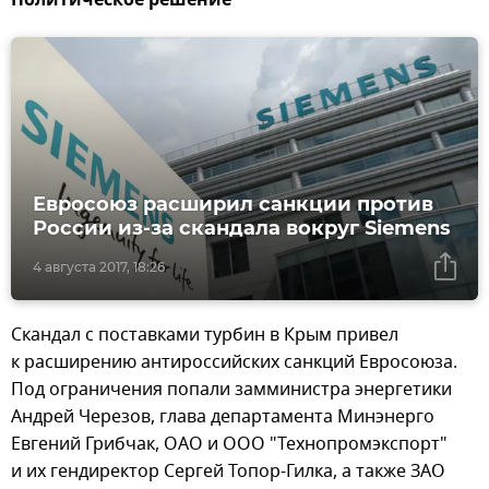
Политическое решение
Евросоюз расширил санкции против
России из-за скандала вокруг Siemens
4 августа 2017, 18:26
Скандал с поставками турбин в Крым привел
к расширению антироссийских санкций Евросоюза.
Под ограничения попали замминистра энергетики
Андрей Черезов, глава департамента Минэнерго
Евгений Грибчак, ОАО и ООО "Технопромэкспорт"
и их гендиректор Сергей Топор-Гилка, а также ЗАО