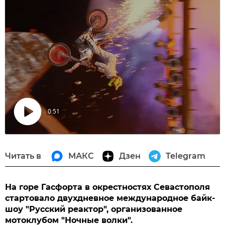
0:51
Воспроизвести
видео
Читать в
МАКС
Дзен
Telegram
На горе Гасфорта в окрестностях Севастополя
стартовало двухдневное международное байк-
шоу "Русский реактор", организованное
мотоклубом "Ночные волки".