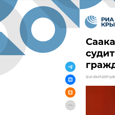
Саак
судит
граж
12:41 29.07.2017
(обн