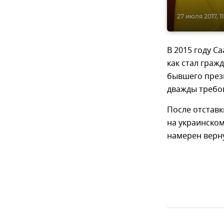
27 июля 2017, 11
В 2015 году С
как стал граж
бывшего през
дважды требов
После отставк
на украинском
намерен верну