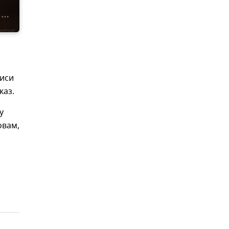
лиси
каз.
у
овам,