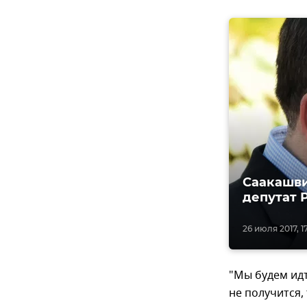
Саакашви
депутат 
26 июля 2017, 17
"Мы будем идт
не получится,