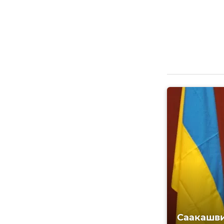
Саакашви