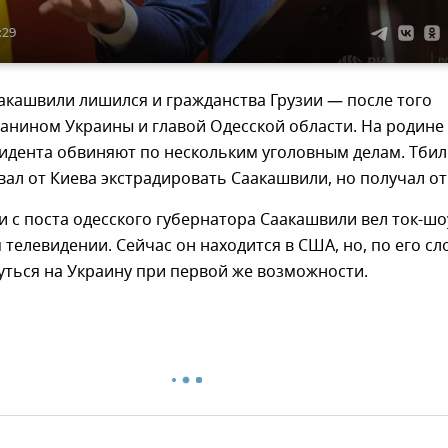
:29
аакашвили лишился и гражданства Грузии — после того
данином Украины и главой Одесской области. На родине
идента обвиняют по нескольким уголовным делам. Тби
ал от Киева экстрадировать Саакашвили, но получал от
и с поста одесского губернатора Саакашвили вел ток-шо
 телевидении. Сейчас он находится в США, но, по его сл
ться на Украину при первой же возможности.