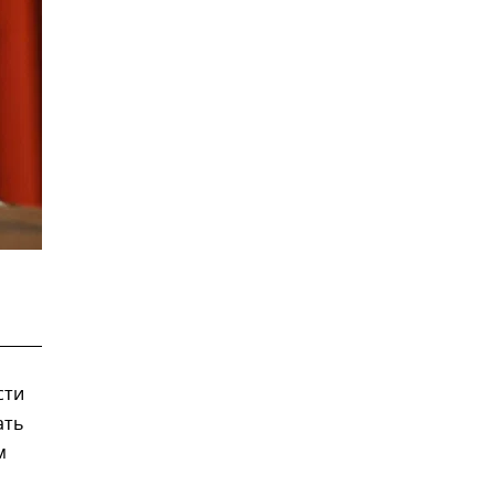
сти
ать
м