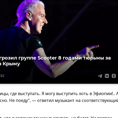
грозил группе Scooter 8 годами тюрьмы за
в Крыму
:52
ицы, где выступать. Я могу выступить хоть в Эфиопии!.. 
сно. Не поеду", — ответил музыкант на соответствующи