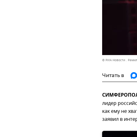
© РИА Новости . Рами
Читать в
СИМФЕРОПОЛЬ
лидер российс
как ему не хв
заявил в инт