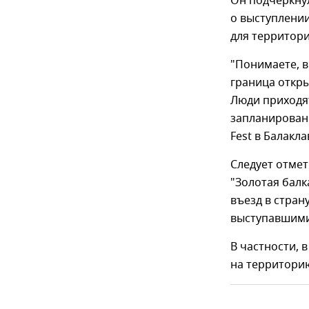
Он подчеркнул
о выступлении
для территори
"Понимаете, в
граница откры
Люди приходят
запланированн
Fest в Балакла
Следует отмет
"Золотая балк
въезд в стран
выступавшими
В частности, 
на территорию