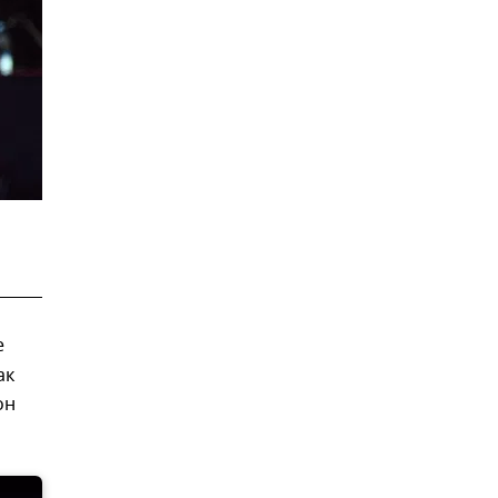
е
ак
он