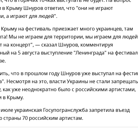
, что в горячих точках выступать не будет. На вопрос
 в Крыму Шнуров ответил, что "они не играют
и, а играют для людей".
 Крыму на фестиваль приезжает много украинцев, там
та! Мы не играем для территории, мы играем для людей
 на концерт", — сказал Шнуров, комментируя
ый на 5 августа выступление "Ленинграда" на фестивал
ве.
ить, что в прошлом году Шнуров уже выступал на фести
а". Несмотря на это, власти Украины не стали запрещат
у, как уже неоднократно было с российскими артистами,
 в Крыму.
в июле украинская Госупогранслужба запретила въезд
 страны 70 российским артистам.