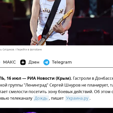
ль Ситдиков
Перейти в фотобанк
МАКС
Дзен
Telegram
, 16 июл — РИА Новости (Крым).
Гастроли в Донбасс
кой группы "Ленинград" Сергей Шнуров не планирует, т
атает смелости посетить зону боевых действий. Об этом 
ервью телеканалу
Дождь
, пишет
Украина.ру
.