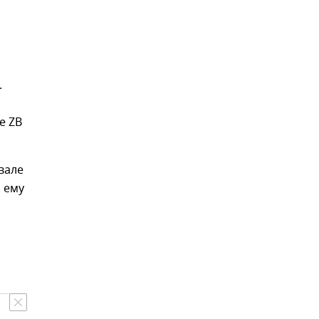
.
е ZB
вале
ь ему