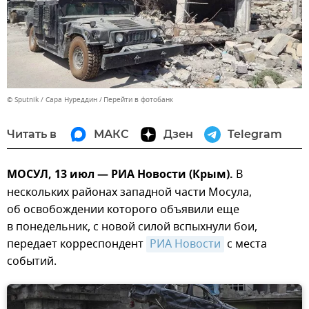
© Sputnik / Сара Нуреддин
Перейти в фотобанк
Читать в
МАКС
Дзен
Telegram
МОСУЛ, 13 июл — РИА Новости (Крым).
В
нескольких районах западной части Мосула,
об освобождении которого объявили еще
в понедельник, с новой силой вспыхнули бои,
передает корреспондент
РИА Новости
с места
событий.