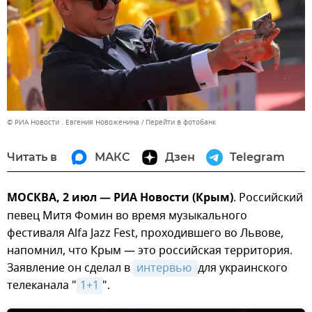
© РИА Новости . Евгения Новоженина
Перейти в фотобанк
Читать в
МАКС
Дзен
Telegram
МОСКВА, 2 июл — РИА Новости (Крым)
. Российский
певец Митя Фомин во время музыкального
фестиваля Alfa Jazz Fest, проходившего во Львове,
напомнил, что Крым — это российская территория.
Заявление он сделал в
интервью 
для украинского
телеканала "
1+1
".