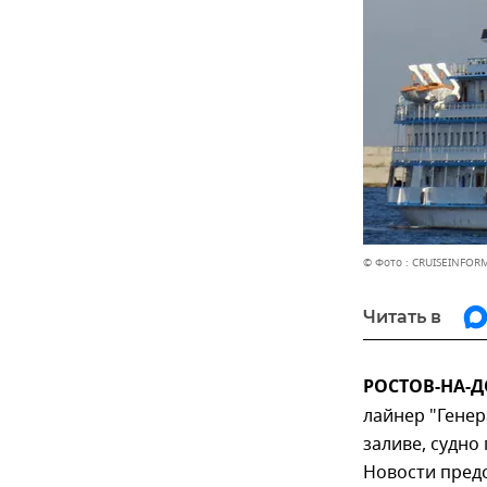
© Фото : CRUISEINFOR
Читать в
РОСТОВ-НА-ДО
лайнер "Генер
заливе, судно
Новости пред