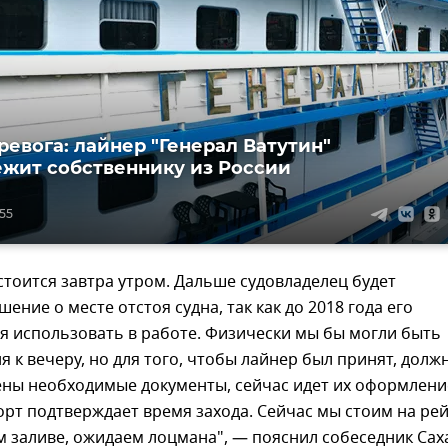
ревога: лайнер "Генерал Ватутин"
жит собственнику из России
:55
тоится завтра утром. Дальше судовладелец будет
ение о месте отстоя судна, так как до 2018 года его
я использовать в работе. Физически мы бы могли быть
ня к вечеру, но для того, чтобы лайнер был принят, долж
ны необходимые документы, сейчас идет их оформлени
орт подтверждает время захода. Сейчас мы стоим на ре
м заливе, ожидаем лоцмана", — пояснил собеседник Сах