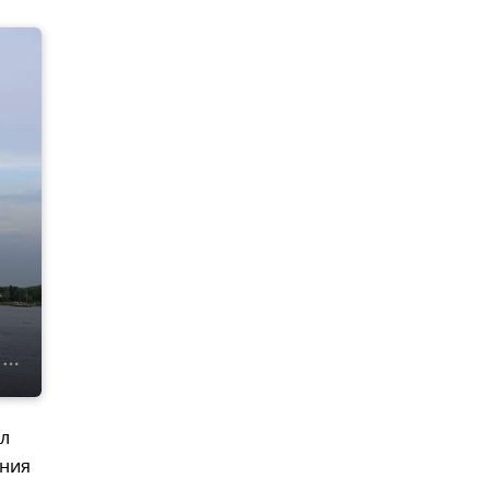
ил
ания