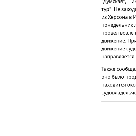
"Думская", 1 
тур". Не заход
из Херсона в 
понедельник л
провел возле 
движение. При
движение судо
направляется 
Также сообщал
оно было про
находится око
судовладельч