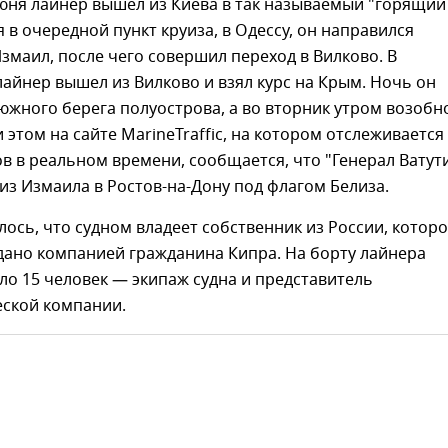
июня лайнер вышел из Киева в так называемый "горящий
я в очередной пункт круиза, в Одессу, он направился
Измаил, после чего совершил переход в Вилково. В
айнер вышел из Вилково и взял курс на Крым. Ночь он
южного берега полуострова, а во вторник утром возобн
 этом на сайте MarineTraffic, на котором отслеживается
в в реальном времени, сообщается, что "Генерал Ватут
из Измаила в Ростов-на-Дону под флагом Белиза.
ось, что судном владеет собственник из России, котор
дано компанией гражданина Кипра. На борту лайнера
ло 15 человек — экипаж судна и представитель
еской компании.