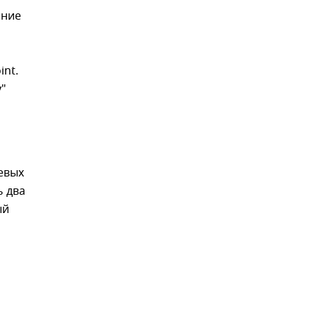
нние
nt.
у"
евых
ь два
ый