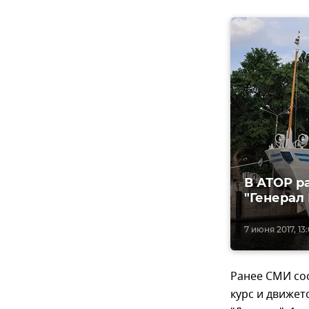
В АТОР р
"Генерал
7 июня 2017, 13
Ранее СМИ со
курс и движет