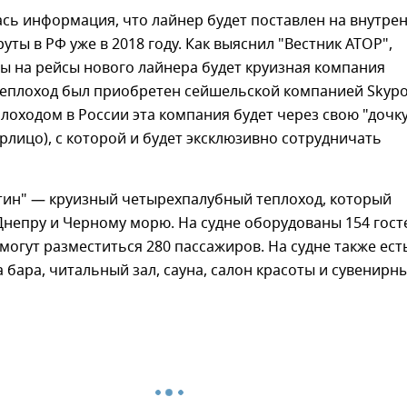
сь информация, что лайнер будет поставлен на внутре
ты в РФ уже в 2018 году. Как выяснил "Вестник АТОР",
ы на рейсы нового лайнера будет круизная компания
Теплоход был приобретен сейшельской компанией Skypoi
лоходом в России эта компания будет через свою "дочк
рлицо), с которой и будет эксклюзивно сотрудничать
утин" — круизный четырехпалубный теплоход, который
Днепру и Черному морю. На судне оборудованы 154 гост
 могут разместиться 280 пассажиров. На судне также ест
а бара, читальный зал, сауна, салон красоты и сувенирн