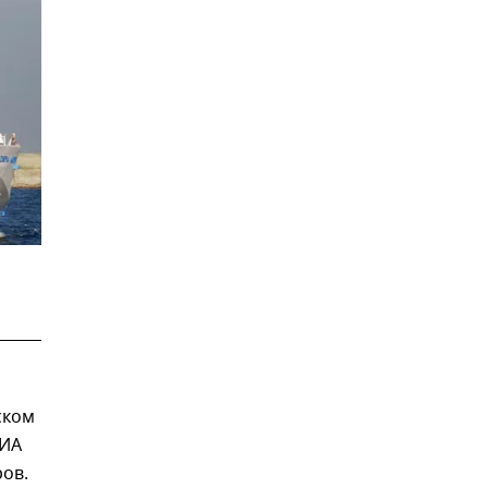
а
ском
РИА
ов.