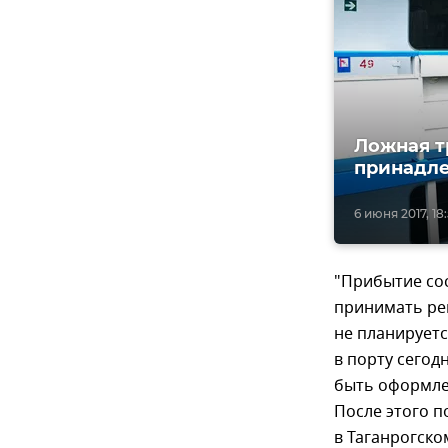
Ложная т
принадле
6 июня 2017, 18
"Прибытие сос
принимать реш
не планируетс
в порту сегод
быть оформле
После этого п
в Таганрогско