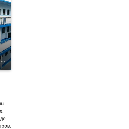
ны
е.
йде
аров.