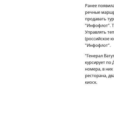
Ранее появила
речные маршру
продавать тур
"Инфофлот". 
Управлять теп
(российское ю
"Инфофлот".
"Генерал Ват
курсирует по 
номера, в них
ресторана, дв
киоск.