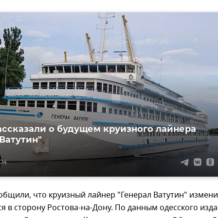
ассказали о будущем круизного лайнера
 Ватутин"
:04
общили, что круизный лайнер "Генерал Ватутин" измен
ся в сторону Ростова-на-Дону. По данным одесского изд