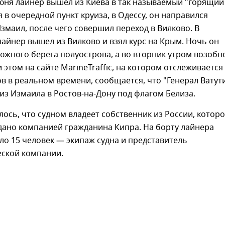
июня лайнер вышел из Киева в так называемый "горящий
я в очередной пункт круиза, в Одессу, он направился
Измаил, после чего совершил переход в Вилково. В
айнер вышел из Вилково и взял курс на Крым. Ночь он
южного берега полуострова, а во вторник утром возобн
 этом на сайте MarineTraffic, на котором отслеживается
в в реальном времени, сообщается, что "Генерал Ватут
из Измаила в Ростов-на-Дону под флагом Белиза.
ось, что судном владеет собственник из России, котор
дано компанией гражданина Кипра. На борту лайнера
ло 15 человек — экипаж судна и представитель
еской компании.