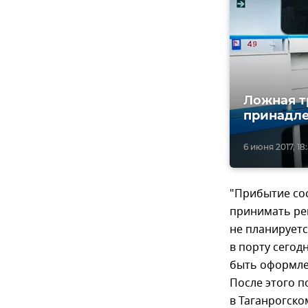
Ложная т
принадле
6 июня 2017, 18
"Прибытие сос
принимать реш
не планируетс
в порту сегод
быть оформле
После этого п
в Таганрогско