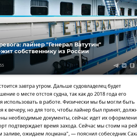
ревога: лайнер "Генерал Ватутин"
жит собственнику из России
:55
тоится завтра утром. Дальше судовладелец будет
ение о месте отстоя судна, так как до 2018 года его
я использовать в работе. Физически мы бы могли быть
ня к вечеру, но для того, чтобы лайнер был принят, долж
ны необходимые документы, сейчас идет их оформлени
орт подтверждает время захода. Сейчас мы стоим на ре
м заливе, ожидаем лоцмана", — пояснил собеседник Сах