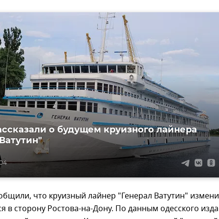
ассказали о будущем круизного лайнера
 Ватутин"
:04
общили, что круизный лайнер "Генерал Ватутин" измен
ся в сторону Ростова-на-Дону. По данным одесского изд