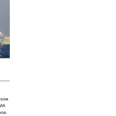
а
ском
РИА
ов.