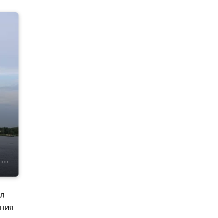
ил
ания