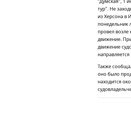
"Думская", 1 
тур". Не заход
из Херсона в 
понедельник л
провел возле 
движение. При
движение судо
направляется 
Также сообщал
оно было про
находится око
судовладельч