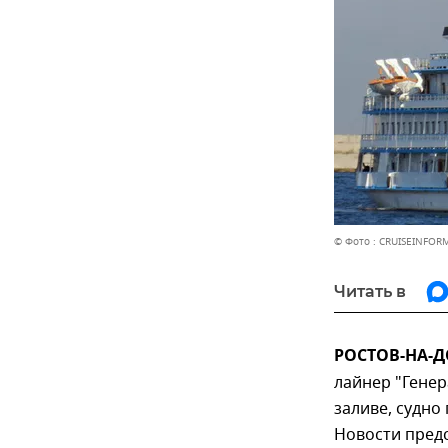
© Фото : CRUISEINFOR
Читать в
РОСТОВ-НА-ДО
лайнер "Генер
заливе, судно
Новости пред