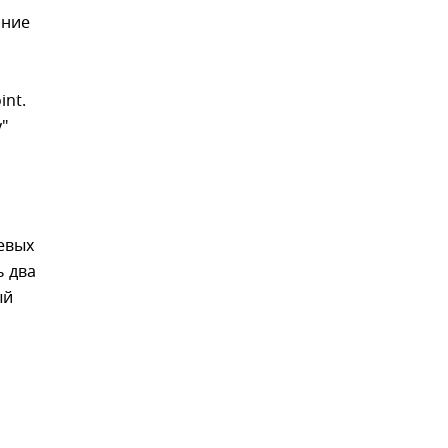
нние
nt.
у"
евых
ь два
ый