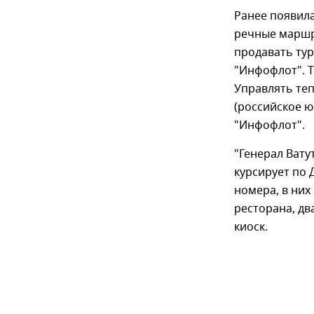
Ранее появила
речные маршру
продавать тур
"Инфофлот". 
Управлять теп
(российское ю
"Инфофлот".
"Генерал Ват
курсирует по 
номера, в них
ресторана, дв
киоск.