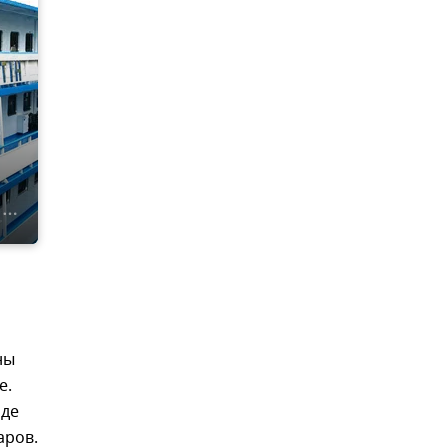
ны
е.
йде
аров.