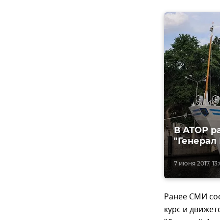
В АТОР р
"Генерал
7 июня 2017, 13
Ранее СМИ со
курс и движет