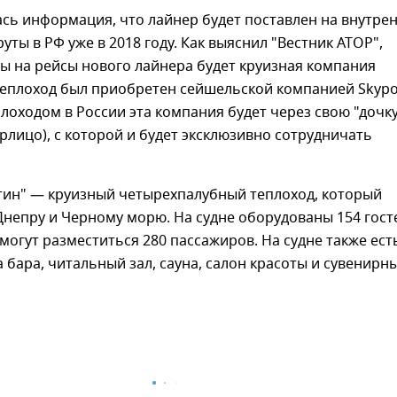
сь информация, что лайнер будет поставлен на внутре
ты в РФ уже в 2018 году. Как выяснил "Вестник АТОР",
ы на рейсы нового лайнера будет круизная компания
Теплоход был приобретен сейшельской компанией Skypoi
лоходом в России эта компания будет через свою "дочк
рлицо), с которой и будет эксклюзивно сотрудничать
утин" — круизный четырехпалубный теплоход, который
Днепру и Черному морю. На судне оборудованы 154 гост
 могут разместиться 280 пассажиров. На судне также ест
а бара, читальный зал, сауна, салон красоты и сувенирн