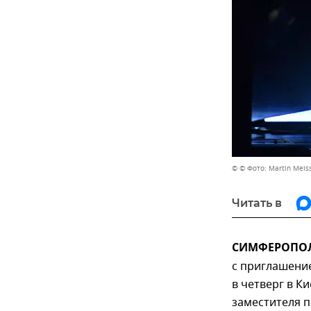
© © Фото: Martin Meis
Читать в
СИМФЕРОПОЛЬ
с приглашени
в четверг в К
заместителя п