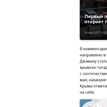
Первый п
откроет 
9 мая 2017, 11:4
В комментарии
направлено в 
Джамалу стать
крымско-тата
с соотечестве
мая, накануне
Крыма отметил
на себя.