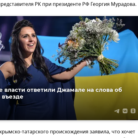
редставителя РК при президенте РФ Георгия Мурадова.
 власти ответили Джамале на слова об
о въезде
крымско-татарского происхождения заявила, что хочет