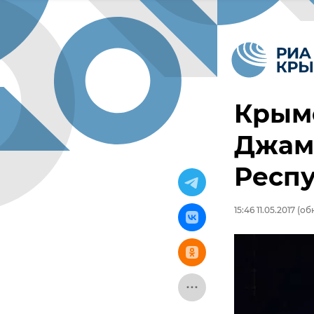
Крым
Джам
Респ
15:46 11.05.2017
(обн