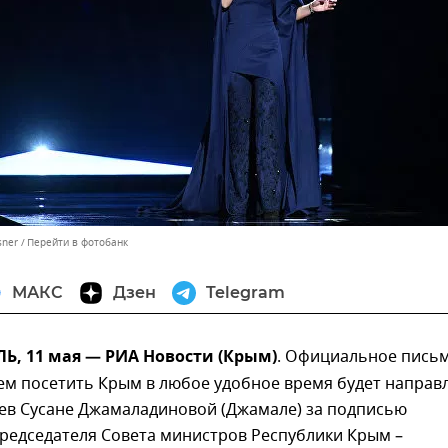
sner
Перейти в фотобанк
МАКС
Дзен
Telegram
, 11 мая — РИА Новости (Крым)
. Официальное пись
ем посетить Крым в любое удобное время будет направ
иев Сусане Джамаладиновой (Джамале) за подписью
редседателя Совета министров Республики Крым –