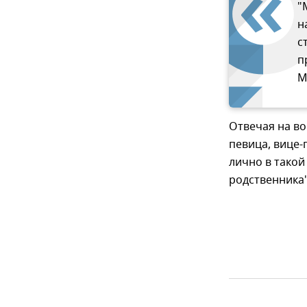
"
н
с
п
М
Отвечая на во
певица, вице-
лично в такой
родственника"