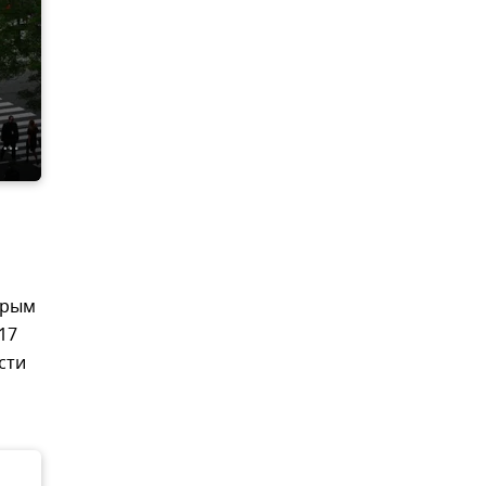
Крым
17
сти