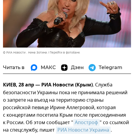
© РИА Новости . Нина Зотина
Перейти в фотобанк
Читать в
МАКС
Дзен
Telegram
КИЕВ, 28 апр — РИА Новости (Крым)
. Служба
безопасности Украины пока не принимала решений
о запрете на въезд на территорию страны
российской певице Ирине Аллегровой, которая
с концертами посетила Крым после присоединения
к России. Об этом сообщает "
Апостроф
" со ссылкой
на спецслужбу, пишет
РИА Новости Украина
.