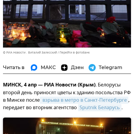
© РИА Новости . Виталий Залесский
Перейти в фотобанк
Читать в
МАКС
Дзен
Telegram
МИНСК, 4 апр — РИА Новости (Крым)
. Белорусы
второй день приносят цветы к зданию посольства РФ
в Минске после
 взрыва в метро в Санкт-Петербурге
,
передает во вторник агентство
Sputnik Беларусь
.