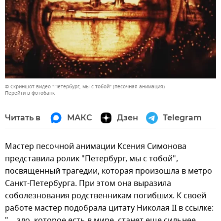
© Скриншот видео "Петербург, мы с тобой" (песочная анимация)
Перейти в фотобанк
Читать в
МАКС
Дзен
Telegram
Мастер песочной анимации Ксения Симонова
представила ролик "Петербург, мы с тобой",
посвященный трагедии, которая произошла в метро
Санкт-Петербурга. При этом она выразила
соболезнования родственникам погибших. К своей
работе мастер подобрала цитату Николая II в ссылке:
"… зло, которое есть в мире, станет еще сильнее,