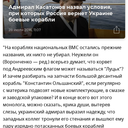
Адмирал Касатонов назвал условия,
при которых Россия вернет Украине
боевые корабли
28 июля 2016, 11:07
"На кораблях национальных ВМС остались прежние
названия, их никто не убирал. Неужели он
(Воронченко — ред.) всерьез думает, что корвет
под Андреевским флагом может называться "Луцьк"?
И зачем разбирать на запчасти большой десантный
корабль "Константин Ольшанский", если регулярно
с материка подвозят новые комплектующие, в смазке
и заводской упаковке? И в конце всего вот этого
монолога, можно сказать, крика души, вытерев
слезы, украинский адмирал выразил надежду, что
западных коллег тронули его стенания и вышлют ему
пару изрядно потасканных боевых кораблей