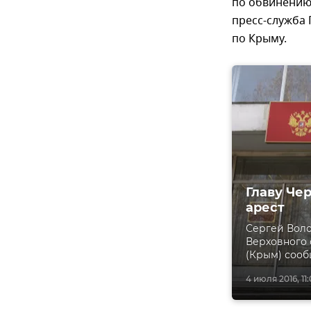
по обвинению 
пресс-служба 
по Крыму.
Главу Че
арест
Сергей Воло
Верховного 
(Крым) сооб
4 июля 2016, 11