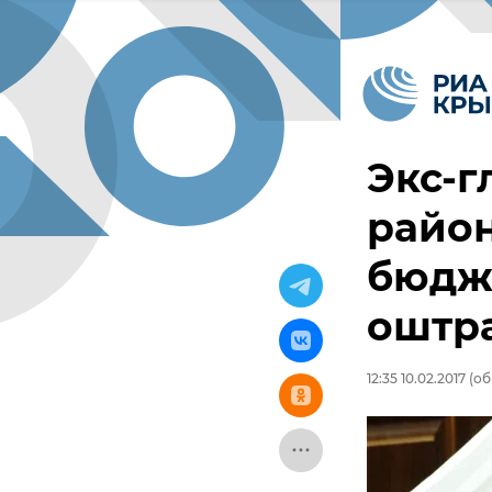
Экс-г
район
бюдж
оштра
12:35 10.02.2017
(об