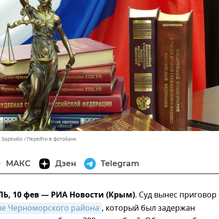
ь Зарембо
Перейти в фотобанк
МАКС
Дзен
Telegram
, 10 фев — РИА Новости (Крым)
. Суд вынес приговор
ве Черноморского района
, который был задержан