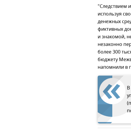
"Следствием и
используя св
денежных сре
фиктивных до
и знакомой, н
незаконно пе
более 300 ты
бюджету Межв
напомнили в п
В
у
(
п