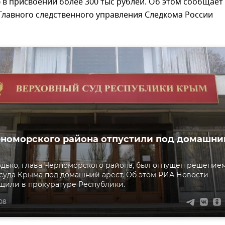
в присвоении более 300 тыс рублей. Об этом сообщает
Главного следственного управления Следкома России
рноморского района отпустили под домашни
дько, глава Черноморского района, был отпущен решение
суда Крыма под домашний арест. Об этом РИА Новости
щили в прокуратуре Республики.
:08