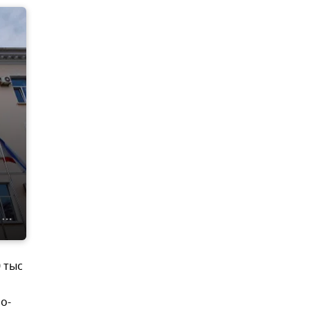
 тыс
о-