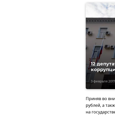
12 депут
коррупц
3 февраля 2017,
Приняв во вни
рублей, а так
на государств