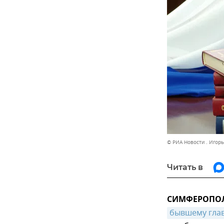
© РИА Новости . Игор
Читать в
СИМФЕРОПОЛЬ
бывшему гла