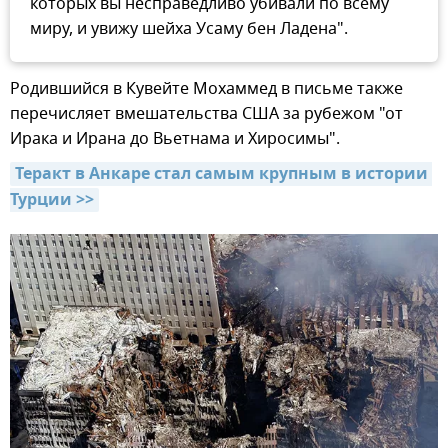
которых вы несправедливо убивали по всему
миру, и увижу шейха Усаму бен Ладена".
Родившийся в Кувейте Мохаммед в письме также
перечисляет вмешательства США за рубежом "от
Ирака и Ирана до Вьетнама и Хиросимы".
Теракт в Анкаре стал самым крупным в истории 
Турции >>