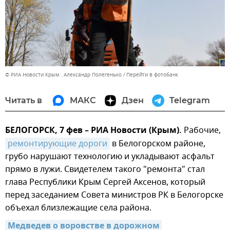
© РИА Новости Крым . Александр Полегенько
Перейти в фотобанк
Читать в
МАКС
Дзен
Telegram
БЕЛОГОРСК, 7 фев – РИА Новости (Крым).
Рабочие,
ремонтирующие дороги
в Белогорском районе,
грубо нарушают технологию и укладывают асфальт
прямо в лужи. Свидетелем такого "ремонта" стал
глава Республики Крым Сергей Аксенов, который
перед заседанием Совета министров РК в Белогорске
объехал близлежащие села района.
Медведев о воровстве в дорожном 