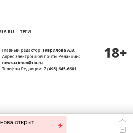
RIA.RU
ТЕГИ
18+
Главный редактор:
Гаврилова А.В.
Адрес электронной почты Редакции:
news.crimea@ria.ru
Телефон Редакции:
7 (495) 645-6601
нова открыт
Севастополь отб
14:28
за день - повре