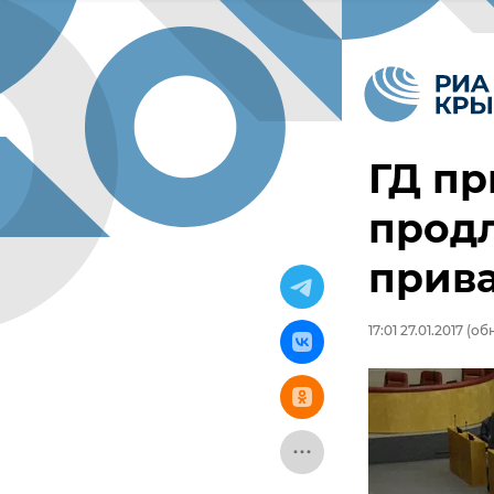
ГД пр
прод
прив
17:01 27.01.2017
(обн