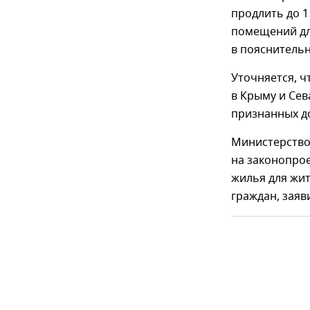
продлить до 1
помещений дл
в пояснительн
Уточняется, ч
в Крыму и Сев
признанных до
Министерство
на законопро
жилья для жит
граждан, заяв