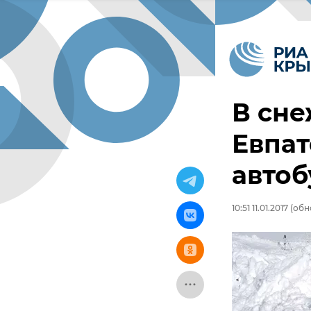
В сне
Евпат
автоб
10:51 11.01.2017
(обно