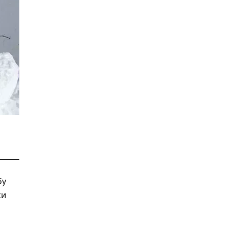
бу
си