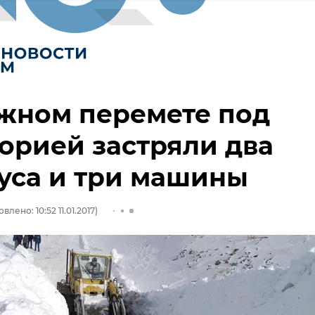
жном перемете под
орией застряли два
уса и три машины
влено: 10:52 11.01.2017)