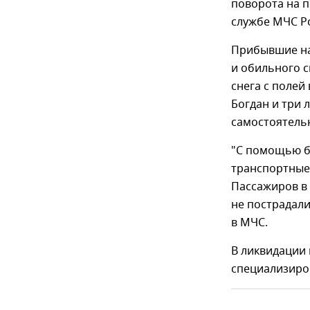
поворота на п
службе МЧС Р
Прибывшие на 
и обильного 
снега с полей 
Богдан и три 
самостоятель
"С помощью б
транспортные
Пассажиров в 
не пострадал
в МЧС.
В ликвидации
специализиро