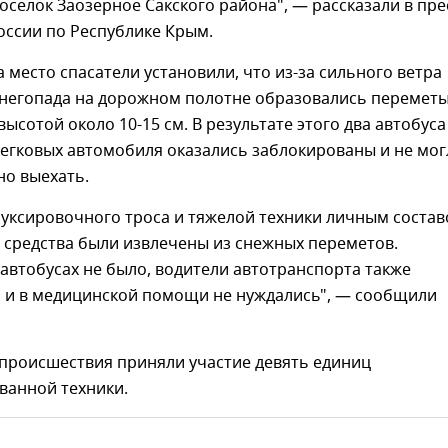
оселок Заозерное Сакского района", — рассказали в пре
оссии по Республике Крым.
место спасатели установили, что из-за сильного ветра
снегопада на дорожном полотне образовались перемет
высотой около 10-15 см. В результате этого два автобуса
легковых автомобиля оказались заблокированы и не мог
но выехать.
уксировочного троса и тяжелой техники личным соста
 средства были извлечены из снежных переметов.
автобусах не было, водители автотранспорта также
и и в медицинской помощи не нуждались", — сообщили
 происшествия приняли участие девять единиц
ванной техники.