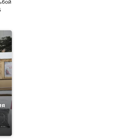
сьбой
б
ия