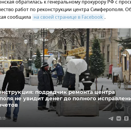
онская обратилась к генеральному прокурору РФ с про
чество работ по реконструкции центра Симферополя. О
кая сообщила
на своей странице в Facebook
.
нструкция: подрядчик ремонта центра
оля не увидит денег до полного исправлен
очетов
3:13