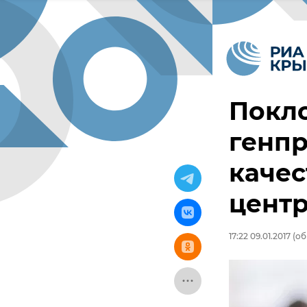
Покл
генп
качес
цент
17:22 09.01.2017
(об