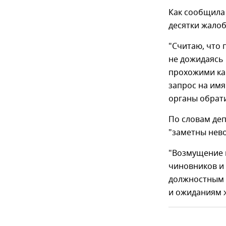
Как сообщила
десятки жалоб
"Считаю, что 
не дожидаясь 
прохожими как
запрос на им
органы обрати
По словам деп
"заметны нев
"Возмущение 
чиновников и
должностным 
и ожиданиям ж