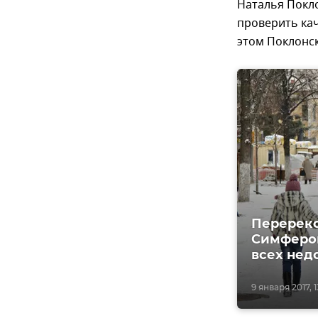
Наталья Покл
проверить ка
этом Поклонс
Перереко
Симфероп
всех нед
9 января 2017, 1