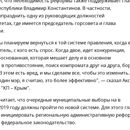
л, что необходимость реформы также поддерживает гла
спублики Владимир Константинов. В частности,
 упразднить одну из руководящих должностей
етах, где имеется председатель горсовета и глава
и.
мы планируем вернуться к той системе правления, когда 
ель, с кого есть спрос. Когда двое, идет конкуренция,
основанная, которая мешает делу и в основном
в противостояние, поиск компромата друг на друга, бо
В этом есть вред, и мы сделаем все, чтобы это изменить.
дин мэр, я считаю, это более эффективно", — сказал Ак
 "КП – Крым".
считает, что очередные муниципальные выборы на в
2019 году должны пройти по новой системе. Для этого гл
в инициировать региональную административную рефо
 федеральное законодательство.