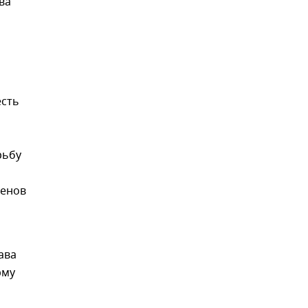
ва
есть
рьбу
сенов
ава
рму