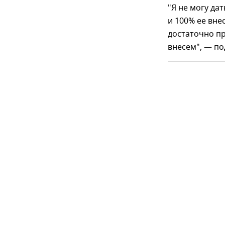
"Я не могу да
и 100% ее вне
достаточно п
внесем", — по