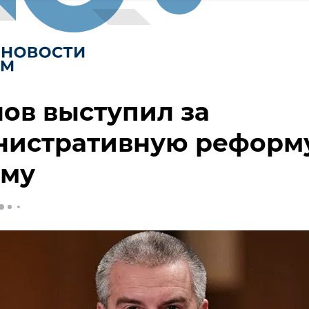
ов выступил за
нистративную реформ
ыму