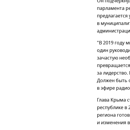
Он подчеркну
парламента ре
предлагается
в муниципалит
администраци
"В 2019 году 
один руководит
зачастую необ
превращается 
за лидерство. 
Должен быть о
в эфире радио
Глава Крыма 
республике в 
региона гото
и изменения в