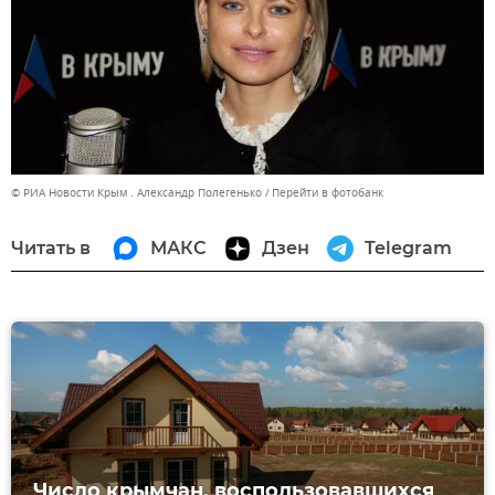
© РИА Новости Крым . Александр Полегенько
Перейти в фотобанк
Читать в
МАКС
Дзен
Telegram
Число крымчан, воспользовавшихся