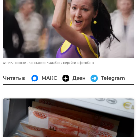
© РИА Новости . Константин Чалабов
Перейти в фотобанк
Читать в
МАКС
Дзен
Telegram