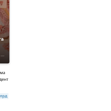
та
ыма
дент
лрд 