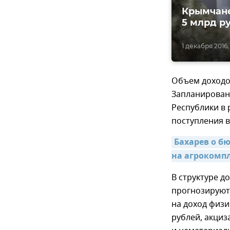
Крымчане
5 млрд р
1 декабря 2016, 
Объем доходов
Запланировано
Республики в 
поступления в
Бахарев о бю
на агрокомпл
В структуре д
прогнозируютс
на доход физи
рублей, акциз