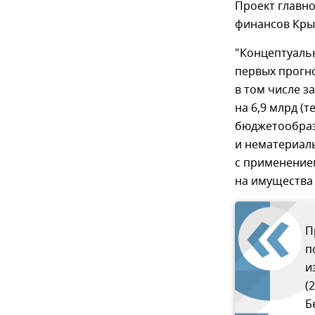
Проект главн
финансов Кры
"Концептуальн
первых прогно
в том числе з
на 6,9 млрд (
бюджетообраз
и нематериаль
с применение
на имущества
П
п
и
(
Б