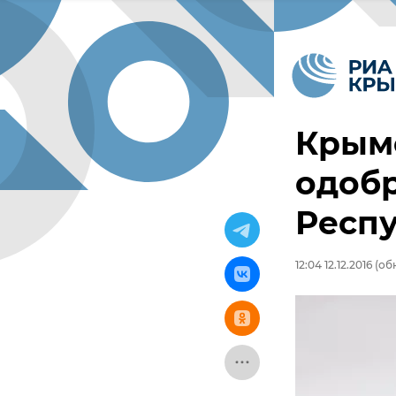
Крым
одоб
Респу
12:04 12.12.2016
(обн