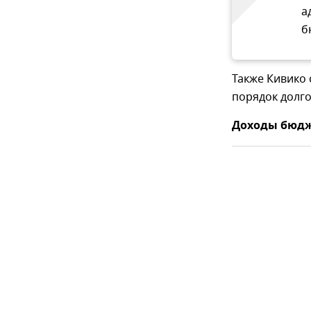
а
б
Также Кивико 
порядок долг
Доходы бюдже