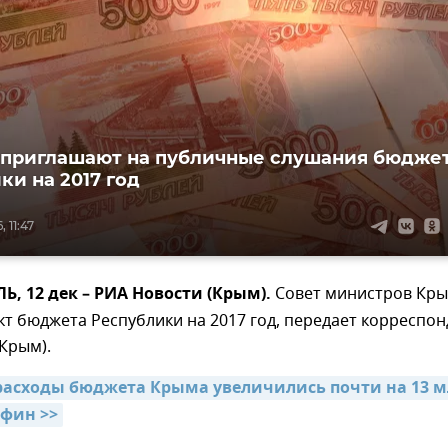
приглашают на публичные слушания бюдже
ки на 2017 год
 11:47
 12 дек – РИА Новости (Крым).
Совет министров Кр
т бюджета Республики на 2017 год, передает корреспон
Крым).
 расходы бюджета Крыма увеличились почти на 13 м
нфин >>