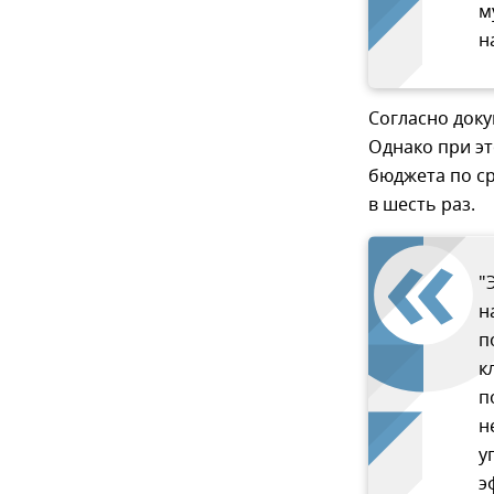
м
н
Согласно доку
Однако при эт
бюджета по ср
в шесть раз.
"
н
п
к
п
н
у
э