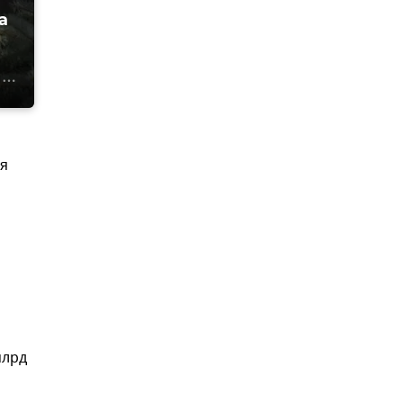
а
ия
млрд