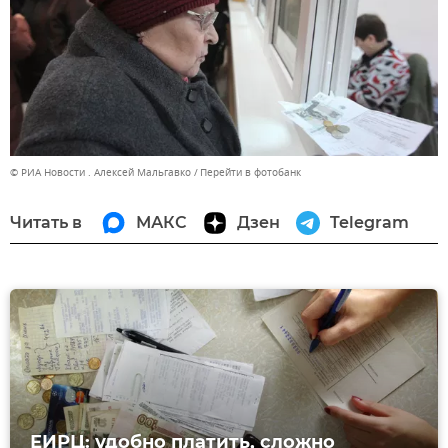
© РИА Новости . Алексей Мальгавко
Перейти в фотобанк
Читать в
МАКС
Дзен
Telegram
ЕИРЦ: удобно платить, сложно