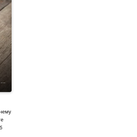
тнему
те
б