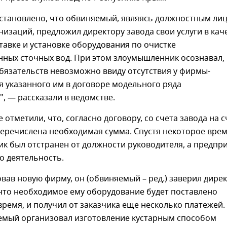
установлено, что обвиняемый, являясь должностным ли
низаций, предложил директору завода свои услуги в кач
тавке и установке оборудования по очистке
нных сточных вод. При этом злоумышленник осознавал,
бязательств невозможно ввиду отсутствия у фирмы-
 указанного им в договоре модельного ряда
, — рассказали в ведомстве.
 отметили, что, согласно договору, со счета завода на с
еречислена необходимая сумма. Спустя некоторое вре
к был отстранен от должности руководителя, а предпр
о деятельность.
вав новую фирму, он (обвиняемый – ред.) заверил дире
 что необходимое ему оборудование будет поставлено
ремя, и получил от заказчика еще несколько платежей.
емый организовал изготовление кустарным способом