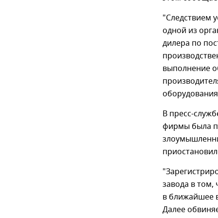
"Следствием 
одной из орга
дилера по пос
производстве
выполнение о
производителя
оборудования"
В пресс-службе
фирмы была п
злоумышленни
приостановил
"Зарегистриро
завода в том,
в ближайшее в
Далее обвиня