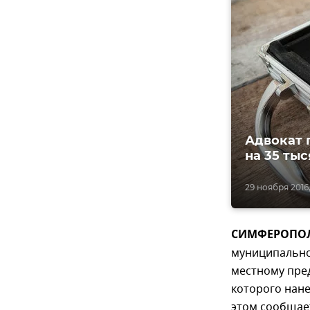
Адвокат 
на 35 ты
29 ноября 2016,
СИМФЕРОПОЛЬ
муниципально
местному пре
которого нане
этом сообщае