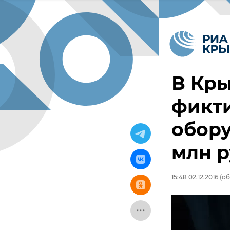
В Кр
фикти
обору
млн 
15:48 02.12.2016
(об