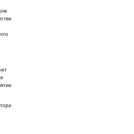
цом
естве
 что
чет
мя
иятие
ктора