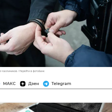
лл Каллиников
Перейти в фотобанк
МАКС
Дзен
Telegram