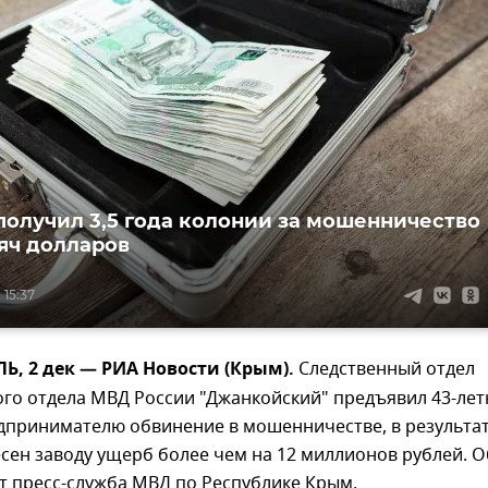
получил 3,5 года колонии за мошенничество
сяч долларов
 15:37
, 2 дек — РИА Новости (Крым).
Следственный отдел
го отдела МВД России "Джанкойский" предъявил 43-ле
дпринимателю обвинение в мошенничестве, в результа
сен заводу ущерб более чем на 12 миллионов рублей. О
т пресс-служба МВД по Республике Крым.