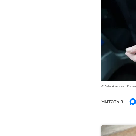
© РИА Новости . Кири
Читать в