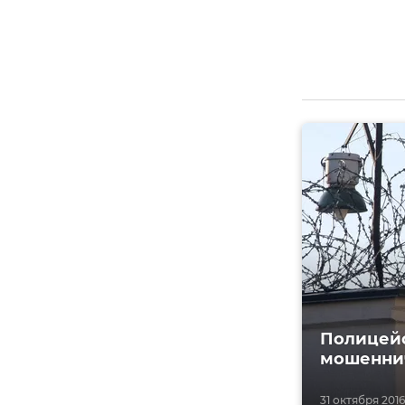
Полицейс
мошеннич
31 октября 2016,