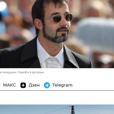
аил Мокрушин
Перейти в фотобанк
МАКС
Дзен
Telegram