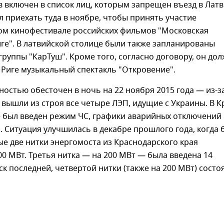
 включен в список лиц, которым запрещен въезд в Лат
 приехать туда в ноябре, чтобы принять участие
ом кинофестивале российских фильмов "Московская
ге". В латвийской столице были также запланированы
группы "КарТуш". Кроме того, согласно договору, он до
 Риге музыкальный спектакль "Откровение".
остью обесточен в ночь на 22 ноября 2015 года — из-з
вышли из строя все четыре ЛЭП, идущие с Украины. В 
е был введен режим ЧС, графики аварийных отключений
. Ситуация улучшилась в декабре прошлого года, когда 
е две нитки энергомоста из Краснодарского края
 МВт. Третья нитка — на 200 МВт — была введена 14
уск последней, четвертой нитки (также на 200 МВт) состо