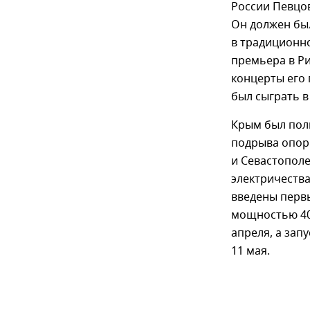
России Певцов
Он должен был
в традиционн
премьера в Ри
концерты его 
был сыграть в
Крым был полн
подрыва опор 
и Севастопол
электричества
введены первы
мощностью 400
апреля, а зап
11 мая.