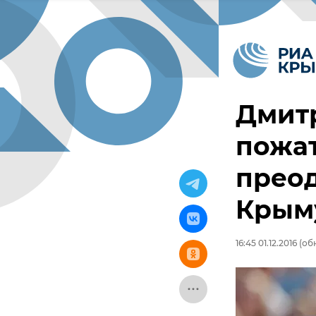
Дмитр
пожат
преод
Крым
16:45 01.12.2016
(обн