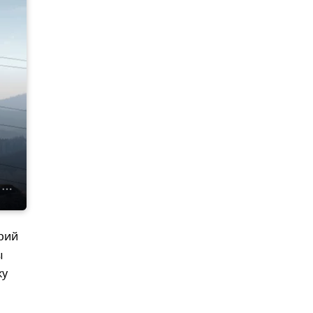
рий
ы
ку