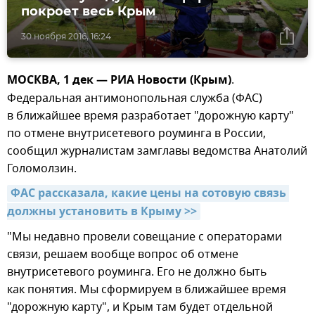
покроет весь Крым
30 ноября 2016, 16:24
МОСКВА, 1 дек — РИА Новости (Крым)
.
Федеральная антимонопольная служба (ФАС)
в ближайшее время разработает "дорожную карту"
по отмене внутрисетевого роуминга в России,
сообщил журналистам замглавы ведомства Анатолий
Голомолзин.
ФАС рассказала, какие цены на сотовую связь 
должны установить в Крыму >>
"Мы недавно провели совещание с операторами
связи, решаем вообще вопрос об отмене
внутрисетевого роуминга. Его не должно быть
как понятия. Мы сформируем в ближайшее время
"дорожную карту", и Крым там будет отдельной