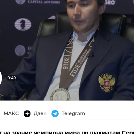
0:49
извести
МАКС
Дзен
Telegram
 на звание чемпиона мира по шахматам Сер