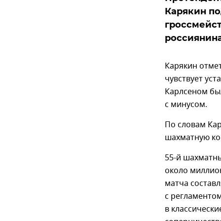
Карякин п
гроссмейст
россиянина
Карякин отмет
чувствует уст
Карлсеном был
с минусом.
По словам Кар
шахматную ко
55-й шахматн
около миллион
матча составл
с регламенто
в классически