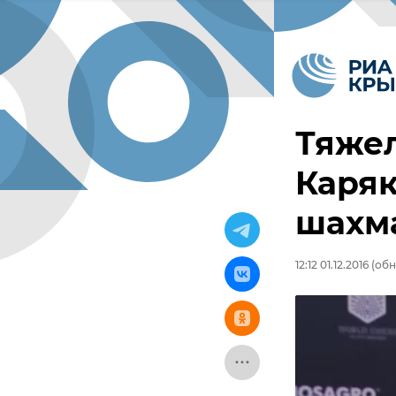
Тяже
Каряк
шахм
12:12 01.12.2016
(обно