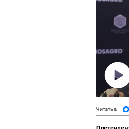
Воспро
видео
Читать в
Претендент