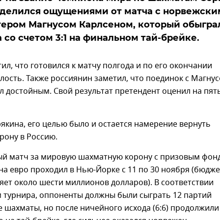
оделился ощущениями от матча с норвежски
ером Магнусом Карлсеном, который обыгра
 со счетом 3:1 на финальном тай-брейке.
ил, что готовился к матчу полгода и по его окончании
алость. Также россиянин заметил, что поединок с Магну
 достойным. Свой результат претендент оценил на пят
якина, его целью было и остается намерение вернуть
рону в Россию.
ый матч за мировую шахматную корону с призовым фон
а евро проходил в Нью-Йорке с 11 по 30 ноября (бюдже
яет около шести миллионов долларов). В соответствии
м турнира, оппоненты должны были сыграть 12 партий
е шахматы, но после ничейного исхода (6:6) продолжили