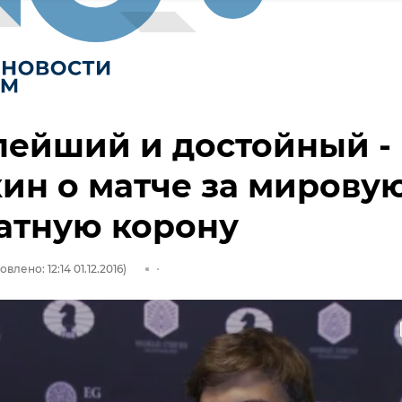
лейший и достойный -
ин о матче за мирову
атную корону
влено: 12:14 01.12.2016)