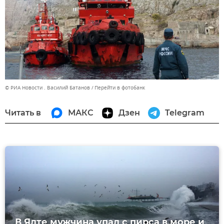
© РИА Новости . Василий Батанов
Перейти в фотобанк
Читать в
МАКС
Дзен
Telegram
В Ялте мужчина упал с пирса в море и