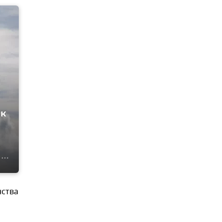
ик
нства