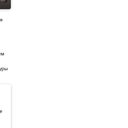
ся
ем
туры
е