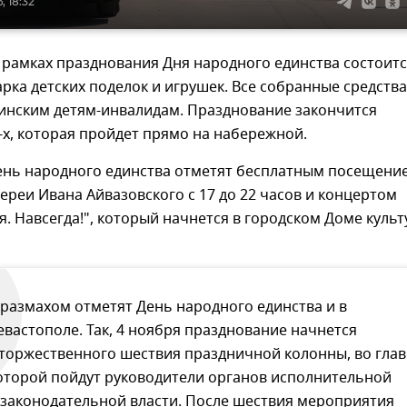
, 18:32
в рамках празднования Дня народного единства состоит
рка детских поделок и игрушек. Все собранные средства
тинским детям-инвалидам. Празднование закончится
-х, которая пройдет прямо на набережной.
ень народного единства отметят бесплатным посещени
ереи Ивана Айвазовского с 17 до 22 часов и концертом
я. Навсегда!", который начнется в городском Доме куль
 размахом отметят День народного единства и в
евастополе. Так, 4 ноября празднование начнется
 торжественного шествия праздничной колонны, во глав
оторой пойдут руководители органов исполнительной
 законодательной власти. После шествия мероприятия