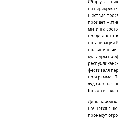
Сбор участник
на перекрестк
шествия просл
пройдет митин
митинга состо
представят т
организации 
праздничный к
культуры про
республиканск
фестиваля пе
программа "П
художественн
Крыма и гала-
День народног
начнется с ше
пронесут огро