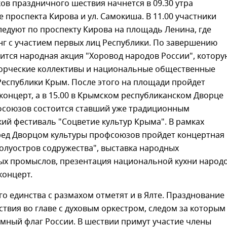
ов праздничного шествия начнется в 09.30 утра
е проспекта Кирова и ул. Самокиша. В 11.00 участники
едуют по проспекту Кирова на площадь Ленина, где
г с участием первых лиц Республики. По завершению
ится народная акция "Хоровод народов России", котору
ворческие коллективы и национальные общественные
Республики Крым. После этого на площади пройдет
онцерт, а в 15.00 в Крымском республиканском Дворце
фсоюзов состоится ставший уже традиционным
ий фестиваль "Соцветие культур Крыма". В рамках
ред Дворцом культуры профсоюзов пройдет концертная
олуостров содружества", выставка народных
ых промыслов, презентация национальной кухни народ
концерт.
о единства с размахом отметят и в Ялте. Празднование
ствия во главе с духовым оркестром, следом за которым
мный флаг России. В шествии примут участие члены