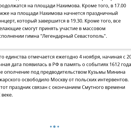
родолжатся на площади Нахимова. Кроме того, в 17.00
акже на площади Нахимова начнется праздничный
онцерт, который завершится в 19.30. Кроме того, все
елающие смогут принять участие в массовом
сполнении гимна "Легендарный Севастополь".
о единства отмечается ежегодно 4 ноября, начиная с 2
чная дата появилась в РФ в память о событиях 1612 года
ое ополчение под предводительством Кузьмы Минина
жарского освободило Москву от польских интервентов.
тот праздник связан с окончанием Смутного времени
 веке.