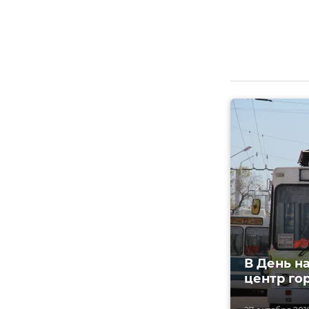
В День н
центр го