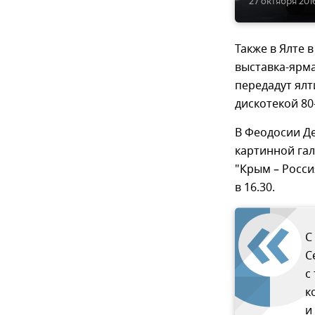
27 октября 2016
Также в Ялте 
выставка-ярма
передадут ял
дискотекой 80
В Феодосии Д
картинной гал
"Крым – Росси
в 16.30.
С
С
с
к
и