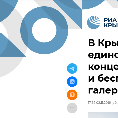
В Кр
единс
конце
и бе
галер
17:52 02.11.2016
(обн