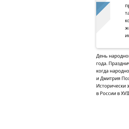
п
т
к
ж
и
День народног
года. Праздни
когда народн
и Дмитрия По
Исторически э
в России в XVII