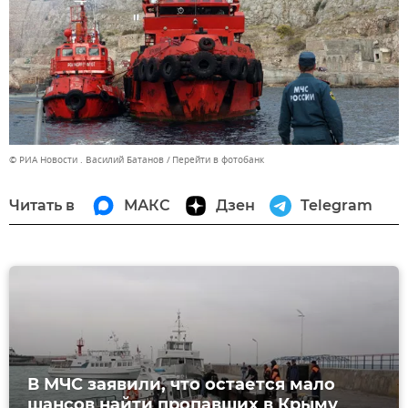
© РИА Новости . Василий Батанов
Перейти в фотобанк
Читать в
МАКС
Дзен
Telegram
В МЧС заявили, что остается мало
шансов найти пропавших в Крыму