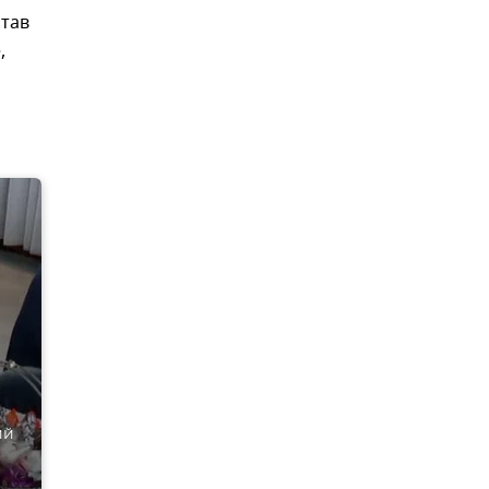
став
,
ий