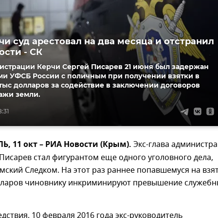
чи суд арестовал на два месяца и отстранил
ости - СК
нистрации Керчи Сергей Писарев 21 июня был задержан
ми УФСБ России с поличным при получении взятки в
тыс долларов за содействие в заключении договоров
ажи земли.
8:31
 11 окт – РИА Новости (Крым).
Экс-глава администр
Писарев стал фигурантом еще одного уголовного дела,
ский Следком. На этот раз раннее попавшемуся на взя
олларов чиновнику инкриминируют превышение служебн
дствия, 10 февраля 2016 года экс-руководитель