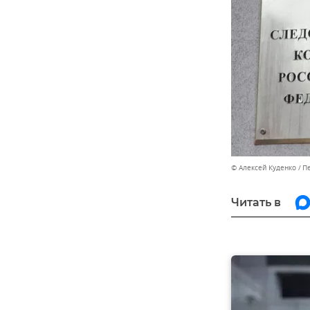
© Алексей Куденко
П
Читать в