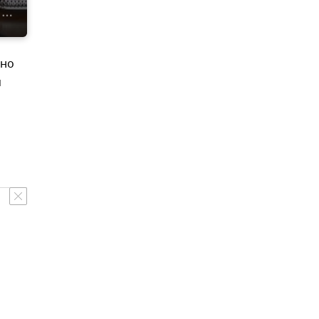
нно
м