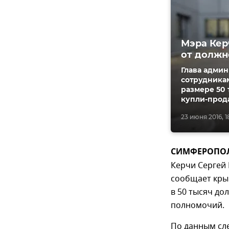
Мэра Кер
от должн
Глава адми
сотрудника
размере 50 
купли-прод
23 июня 2016, 1
СИМФЕРОПОЛЬ,
Керчи Сергей 
сообщает крым
в 50 тысяч д
полномочий.
По данным сле