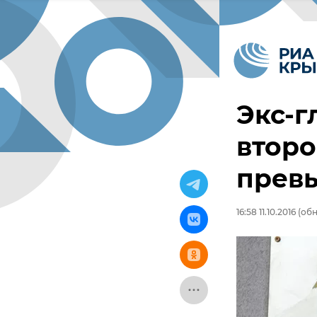
Экс-г
второ
прев
16:58 11.10.2016
(обно