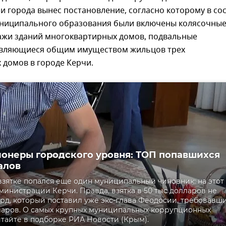
 города вынес постановление, согласно которому в со
ниципального образования были включены колясочные
ажи зданий многоквартирных домов, подвальные
вляющиеся общим имуществом жильцов трех
 домов в городе Керчи.
онеры городского уровня: ТОП попавшихся
алов
взятке попался еще один муниципальный чиновник: на этот
дминистрации Керчи. Правда, взятка в 50 тыс долларов не
рд, который поставил уже экс-глава Феодосии, требовавш
ларов. О самых крупных муниципальных коррупционных
итайте в подборке РИА Новости (Крым).