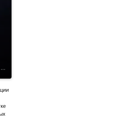
ации
тке
ых