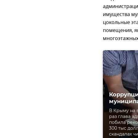
администрации
имущества му
цокольные эт
помещения, я
многоэтажных
Коррупци
муницип
В Крыму на 
раз глава а
побила реко
300 тыс дол
скандалах ч