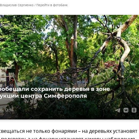
 Владислав Сергиенко
Перейти в фотобанк
ообещали сохранить деревья в зоне
укции центра Симферополя
6, 12:54
свещаться не только фонарями – на деревьях установят