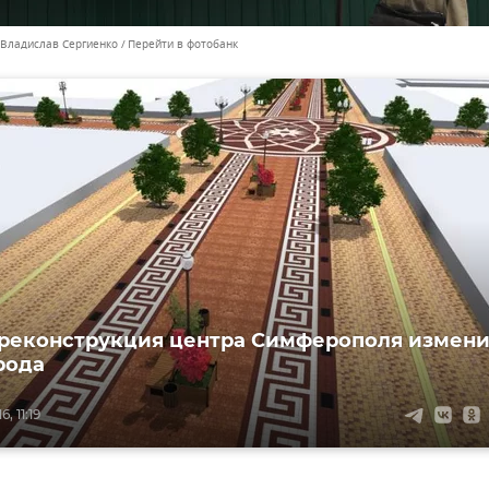
 Владислав Сергиенко
Перейти в фотобанк
 реконструкция центра Симферополя измени
рода
, 11:19