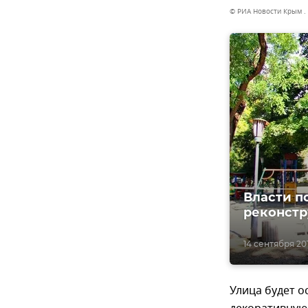
© РИА Новости Крым .
Власти п
реконстр
14 сентября 201
Улица будет о