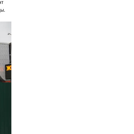
нт
ы.