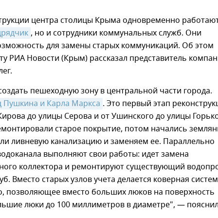
струкции центра столицы Крыма одновременно работаю
дрядчик
, но и сотрудники коммунальных служб. Они
озможность для замены старых коммуникаций. Об этом
у РИА Новости (Крым) рассказал представитель компан
ег.
 создать пешеходную зону в центральной части города.
ц Пушкина и Карла Маркса
. Это первый этап реконструк
Кирова до улицы Серова и от Ушинского до улицы Горько
емонтировали старое покрытие, потом начались земля
ыли ливневую канализацию и заменяем ее. Параллельно
водоканала выполняют свои работы: идет замена
ного коллектора и ремонтируют существующий водопр
уб. Вместо старых узлов учета делается коверная систем
во, позволяющее вместо больших люков на поверхность
льшие люки до 100 миллиметров в диаметре", — поясни