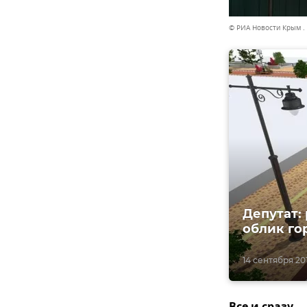
© РИА Новости Крым .
Депутат:
облик го
14 сентября 2016