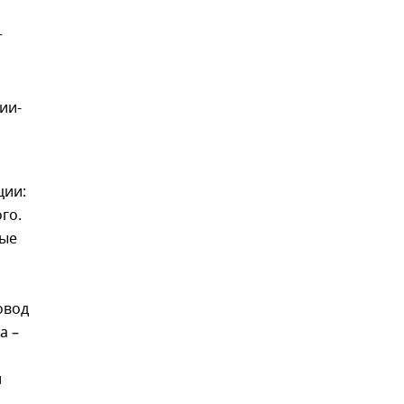
т
ии-
ции:
го.
ные
овод
а –
л