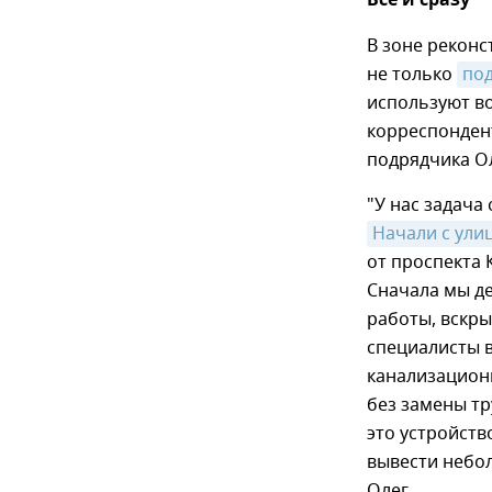
Все и сразу
В зоне рекон
не только
по
используют в
корреспондент
подрядчика Ол
"У нас задача
Начали с ули
от проспекта 
Сначала мы д
работы, вскр
специалисты 
канализацион
без замены тр
это устройст
вывести небо
Олег.