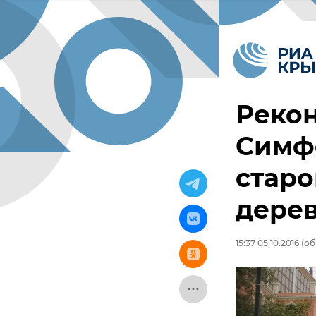
Рекон
Симфе
старо
дерев
15:37 05.10.2016
(об