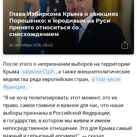
Глава Избиркома Крыма о санкциях
Порошенко: к юродивым на Руси
принято относиться со
снисхождением
18 сентября 2016, 09:43
После этого о непризнании выборов на территории
Крыма
заявили США
, а также внешнеполитические
ведомства ряда европейских стран,
в том числе 
Франции
.
"Я не хочу политизировать этот момент, это их
право, самое главное и важное для нас, что наши
выборы признаны в Российской Федерации,
в государстве, в котором мы живем и имеем
непосредственное отношение. Это для Крыма самый
важный и серьезный аргумент", — сказал