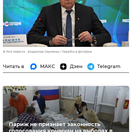
© РИА Новости . Владислав Сергиенко
Перейти в фотобанк
Читать в
МАКС
Дзен
Telegram
Париж не признает законность
голосования крымчан на выборах в