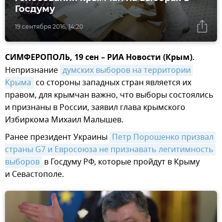
Госдуму
19 сентября 2016, 14:20
СИМФЕРОПОЛЬ, 19 сен – РИА Новости (Крым).
Непризнание
думских выборов на территории 
Крыма
со стороны западных стран является их
правом, для крымчан важно, что выборы состоялись
и признаны в России, заявил глава крымского
Избиркома Михаил Малышев.
Ранее президент Украины
Петр Порошенко призвал 
страны G7 и Евросоюза не признавать легитимность 
выборов
в Госдуму РФ, которые пройдут в Крыму
и Севастополе.