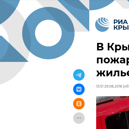
В Кры
пожар
жилье
13:51 29.08.2016
(об