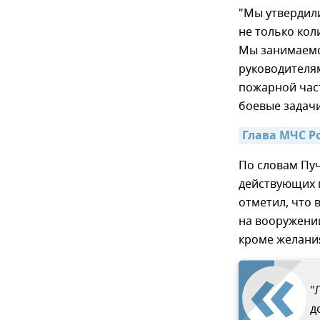
"Мы утвердил
не только кол
Мы занимаемс
руководителям
пожарной част
боевые задачи
Глава МЧС Р
По словам Пу
действующих 
отметил, что в
на вооружении
кроме желания
"
д