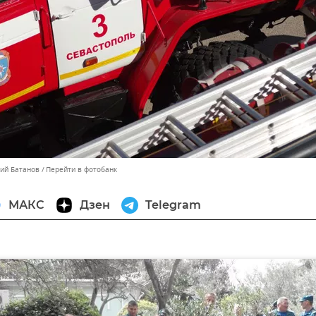
лий Батанов
Перейти в фотобанк
МАКС
Дзен
Telegram