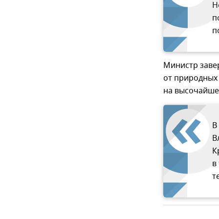
Н
п
п
Министр заве
от природных
на высочайше
В
В
К
в
т