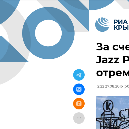
За сч
Jazz 
отре
12:22 27.08.2016
(об