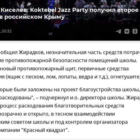
Киселев: Koktebel Jazz Party получил второе
в российском Крыму
, 20:32
ообщил Жирадков, незначительная часть средств потра
ие противопожарной безопасности помещений школы.
новый противопожарный щит, первичные средства
 (ящик с песком, лом, лопаты, ведра и т.д.), огнетушите
торые были заложены на проект благоустройства школы,
асходованы", – подчеркнул и.о. директора школы. Жир
процесс расходования благотворительных средств
озрачно и открыто, в тесном взаимодействии
ским советом школы и под контролем организатора
омпании "Красный квадрат".