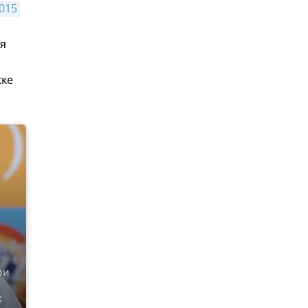
015 
ия
жке
ри
х