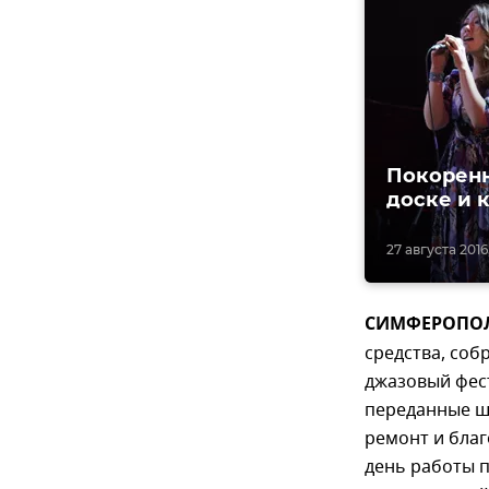
Покоренн
доске и к
27 августа 2016
СИМФЕРОПОЛЬ,
средства, со
джазовый фест
переданные ш
ремонт и бла
день работы 