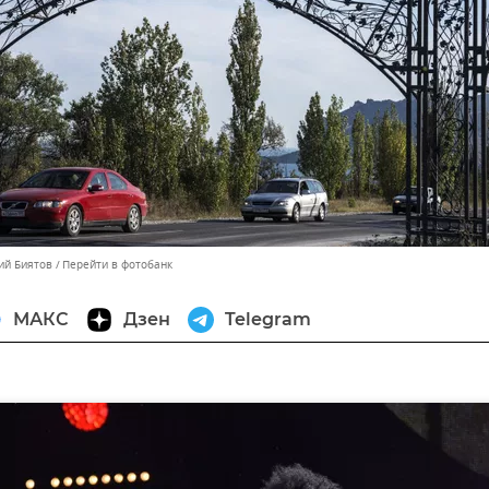
ий Биятов
Перейти в фотобанк
МАКС
Дзен
Telegram