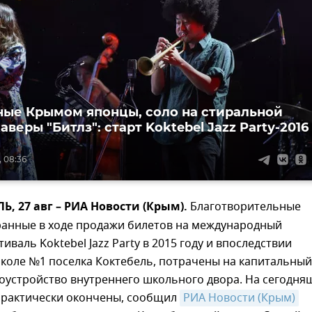
ые Крымом японцы, соло на стиральной
аверы "Битлз": старт Koktebel Jazz Partу-2016
, 08:36
 27 авг – РИА Новости (Крым).
Благотворительные
бранные в ходе продажи билетов на международный
иваль Koktebel Jazz Party в 2015 году и впоследствии
коле №1 поселка Коктебель, потрачены на капитальный
гоустройство внутреннего школьного двора. На сегодня
практически окончены, сообщил
РИА Новости (Крым)