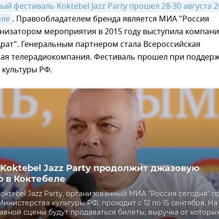
 фестиваль Koktebel Jazz Party прошел 28-30 августа 2
еле
. Правообладателем бренда является МИА "Россия
анизатором мероприятия в 2015 году выступила компан
рат". Генеральным партнером стала Всероссийская
ная телерадиокомпания. Фестиваль прошел при поддер
 культуры РФ.
 Koktebel Jazz Party продолжит джазовую
 в Коктебеле
oktebel Jazz Party, организованный МИА "Россия сегодня" п
инистерства культуры РФ, проходит с 12 по 15 сентября. На
авной сцены будут продаваться билеты, выручка от которы