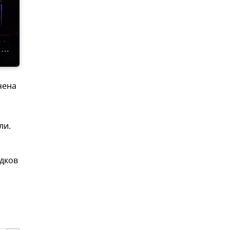
чена
ли.
адков