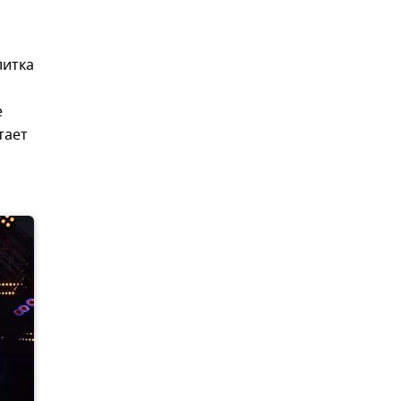
литка
е
тает