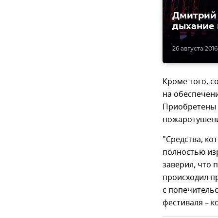
Дмитрий 
дыхание 
26 августа 2016
Кроме того, с
на обеспечен
Приобретены 
пожаротушения
"Средства, ко
полностью изр
заверил, что 
происходил пр
с попечитель
фестиваля – к