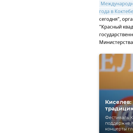
Международный
года в Коктеб
сегодня", орг
"Красный квад
государствен
Министерства
Киселев:
традицию
Фестиваль K
поддержке М
концерты гл