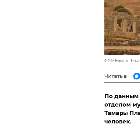
© РИА Новости . Влад
Читать в
По данным
отделом му
Тамары Пла
человек.