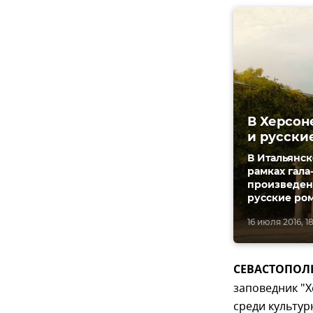
В Херсон
и русски
В Итальянск
рамках гала
произведен
русские ро
16 июля 2016, 1
СЕВАСТОПОЛЬ,
заповедник "
среди культур