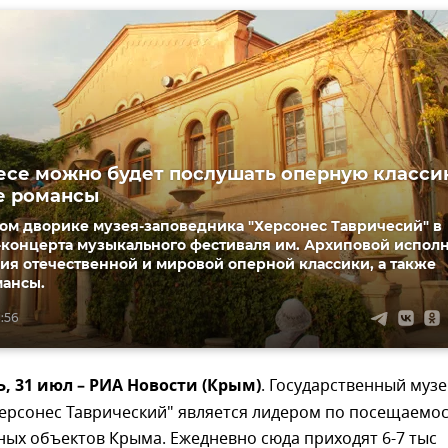
есе можно будет послушать оперную класси
е романсы
ом дворике музея-заповедника "Херсонес Тавричесий" в
-концерта музыкального фестиваля им. Архиповой испол
ия отечественной и мировой оперной классики, а также
мансы.
8:56
 31 июл – РИА Новости (Крым)
. Государственный музе
Херсонес Таврический" является лидером по посещаемо
ных объектов Крыма. Ежедневно сюда приходят 6-7 тыс