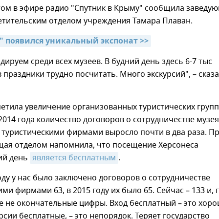
том в эфире радио "Спутник в Крыму" сообщила заведу
етительским отделом учреждения Тамара Плаван.
е" появился уникальный экспонат >>
дируем среди всех музеев. В будний день здесь 6-7 тыс
в праздники трудно посчитать. Много экскурсий", – сказ
метила увеличение организованных туристических групп
 2014 года количество договоров о сотрудничестве музея
 туристическими фирмами выросло почти в два раза. П
щая отделом напомнила, что посещение Херсонеса
ий день
является бесплатным
.
году у нас было заключено договоров о сотрудничестве
ми фирмами 63, в 2015 году их было 65. Сейчас – 133 и, 
е не окончательные цифры. Вход бесплатный – это хоро
урсии бесплатные, – это непорядок. Теряет государство