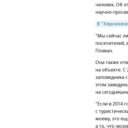
человек. Об э
научно-просв
В "Херсонес
"Мы сейчас ли
посетителей, 
Плаван.
Она также от
на объекте. С
заповедника с
этом заведую
на сегодняшн
"Если в 2014 
с туристически
моему, это ещ
а то, что экск