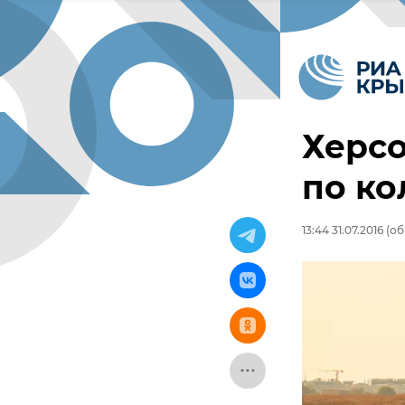
Херсо
по ко
13:44 31.07.2016
(обн