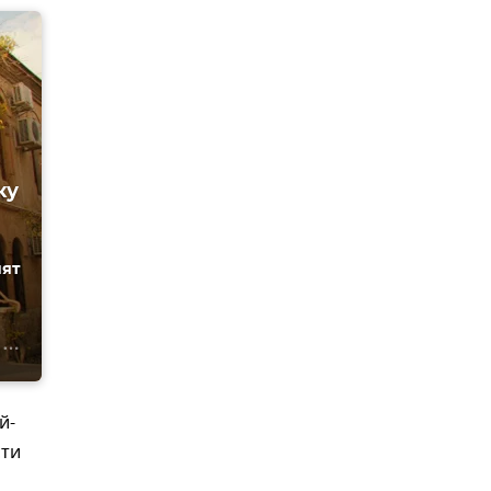
ку
нят
й-
сти