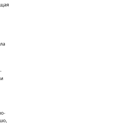
ющая
ала
-
ри
по-
шо,