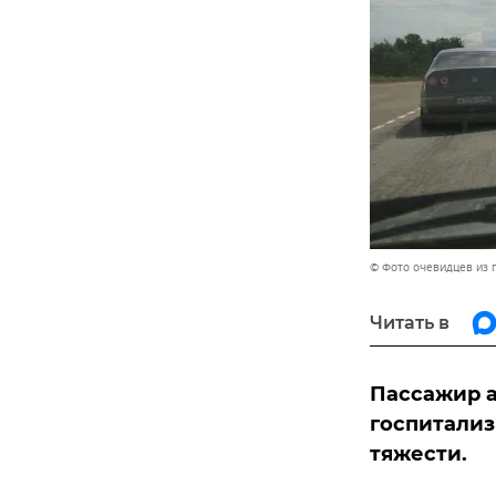
© Фото очевидцев из 
Читать в
Пассажир а
госпитализ
тяжести.