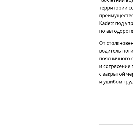
"80-летний во
территории се
преимущество
Kadett под уп
по автодороге
От столкновен
водитель поги
поясничного 
и сотрясение 
с закрытой че
и ушибом груд