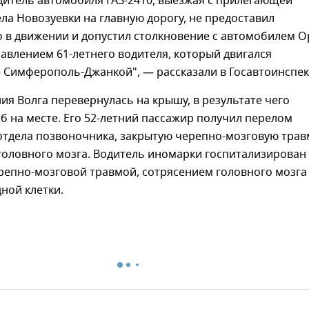
дитель автомобиля ГАЗ-2410, выезжая с прилегающей
ла Новозуевки на главную дорогу, не предоставил
 в движении и допустил столкновение с автомобилем O
равлением 61-летнего водителя, который двигался
 Симферополь-Джанкой", — рассказали в Госавтоинспек
ия Волга перевернулась на крышу, в результате чего
б на месте. Его 52-летний пассажир получил перелом
отдела позвоночника, закрытую черепно-мозговую трав
головного мозга. Водитель иномарки госпитализирован
репно-мозговой травмой, сотрясением головного мозга
ной клетки.