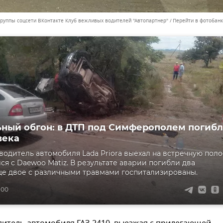
группы соцсети ВКонтакте Клуб вежливых водителей "Автопартнер"
Перейти в фотобанк
ный обгон: в ДТП под Симферополем погиб
века
водитель автомобиля Lada Priora выехал на встречную поло
лся с Daewoo Matiz. В результате аварии погибли два
ще двое с различными травмами госпитализированы.
:00