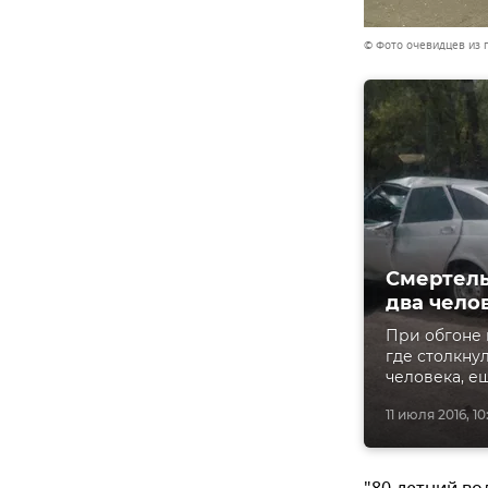
© Фото очевидцев из 
Смертель
два чело
При обгоне 
где столкну
человека, е
11 июля 2016, 10