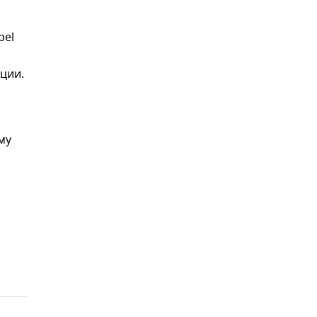
pel
ции.
му