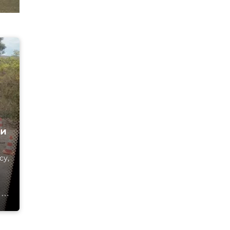
ли
су,