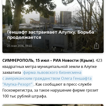
Геншафт застраивает Алупку. Борьба
продолжается
25 мая 2016, 19:45
СИМФЕРОПОЛЬ, 15 июл – РИА Новости (Крым).
423
квадратных метра муниципальной земли в Алупке
захватила
фирма львовского бизнесмена 
с американским гражданством Олега Геншафта 
"Алупка-Резорт"
. Как сообщают в пресс-службе
Госкомрегистра, за такое нарушение фирме грозит
100 тыс рублей штрафа.