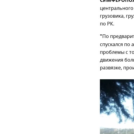
СИМФЕРОПОЛЬ
центрального
грузовика, гр
по РК.
"
По предвари
спускался по 
проблемы с то
движения бол
развязке, про