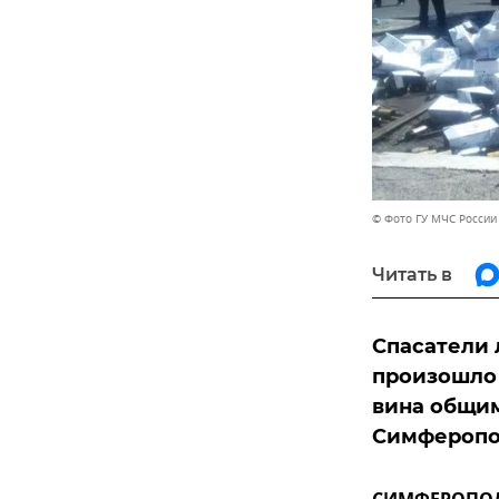
© Фото ГУ МЧС России
Читать в
Спасатели 
произошло 
вина общим
Симферопо