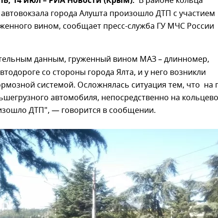
, 14 июл – РИА Новости (Крым).
В районе кольца
 автовокзала города Алушта произошло ДТП с участием
уженного вином, сообщает пресс-служба ГУ МЧС России
тельным данным, груженный вином МАЗ – длинномер,
автодороге со стороны города Ялта, и у него возникли
рмозной системой. Осложнялась ситуация тем, что
на 
ьшегрузного автомобиля, непосредственно на кольцев
изошло ДТП", — говорится в сообщении.