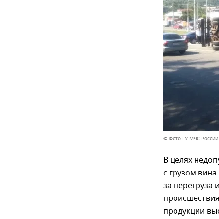
© Фото ГУ МЧС России
В целях недо
с грузом вина
за перегруза 
происшествия 
продукции вы