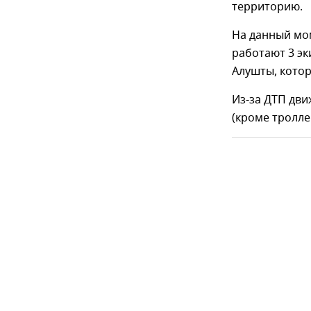
территорию.
На данный мом
работают 3 э
Алушты, кото
Из-за ДТП дви
(кроме тролле