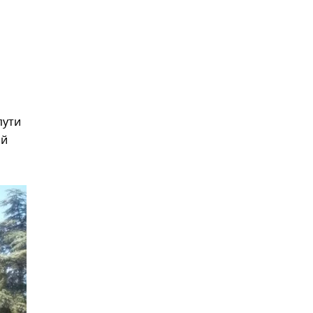
пути
ой