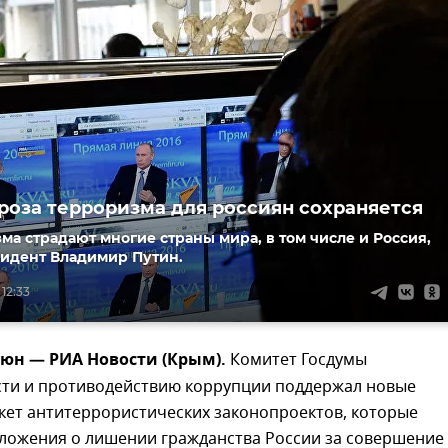
гроза терроризма для россиян сохраняется
ма страдают многие страны мира, в том числе и Россия,
зидент Владимир Путин.
 12:33
юн — РИА Новости (Крым).
Комитет Госдумы
сти и противодействию коррупции поддержал новые
кет антитеррористических законопроектов, которые
ложения о лишении гражданства России за совершение