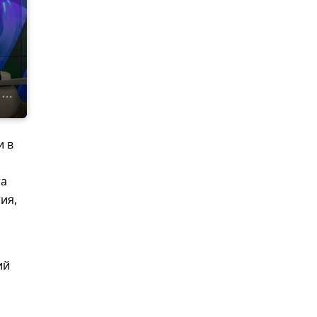
и в
та
ия,
ий