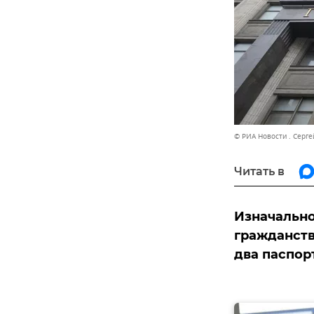
© РИА Новости . Серге
Читать в
Изначально
гражданств
два паспор